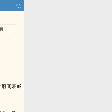
)
)
页
个府间哀戚