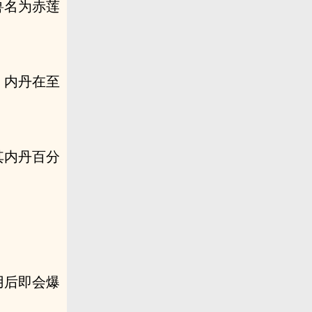
兽名为赤莲
，内丹在至
其内丹百分
用后即会爆