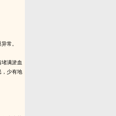
重异常。
着堵满淤血
怒，少有地