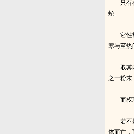
只有
蛇。
它性
寒与至热
取其
之一粉末
而权
若不
体而亡，