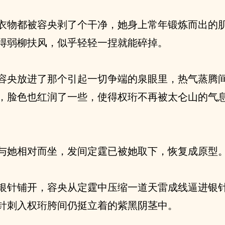
衣物都被容央剥了个干净，她身上常年锻炼而出的
得弱柳扶风，似乎轻轻一捏就能碎掉。
容央放进了那个引起一切争端的泉眼里，热气蒸腾
，脸色也红润了一些，使得权珩不再被太仑山的气
与她相对而坐，发间定霆已被她取下，恢复成原型
银针铺开，容央从定霆中压缩一道天雷成线逼进银
针刺入权珩胯间仍挺立着的紫黑阴茎中。