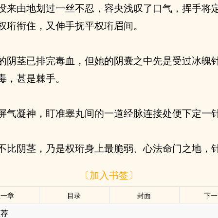
没来由地划过一丝不忍，容央浅叹了口气，挥手将
权珩衔住，又伸手抚平权珩眉间。
的阴茎已排完毒血，但她的阴囊之中先是受过冰魄
毒，甚是棘手。
屏气凝神，盯准睾丸间的一道经脉连接处便下定一
不比阴茎，乃是权珩身上最脆弱、心法命门之地，
〔加入书签〕
上一章
目录
封面
下一
推荐