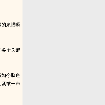
澈的泉眼瞬
的各个关键
珩如今脸色
头紧皱一声