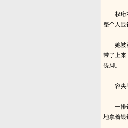
权珩
整个人显
她被
带了上来
畏脚。
容央
一排
地拿着银