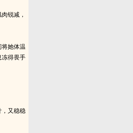
肌肉锐减，
间将她体温
息冻得畏手
。
针，又稳稳