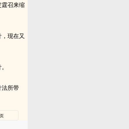
定霆召来缩
针，现在又
针。
针法所带
页