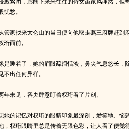
寝殿紧闭，廊阁下来来往往的侍女虽家风谨然，但
股忧愁。
从管家找来太仑山的当日便向他取走燕王府牌赶到
权珩面前。
像是睡着了，她的眉眼疏阔恬淡，鼻尖气息悠长，
见不出任何异样。
两年未见，容央肆意盯着权珩看了片刻。
现她的记忆对权珩的眼睛印象最深刻，爱笑地、恼
地，权珩眼睛里总是传着无限色彩，让人看了便觉