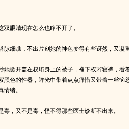
这双眼睛现在怎么也睁不开了。
搭脉细瞧，不出片刻她的神色变得有些讶然，又凝
秒她掀开盖在权珩身上的被子，褪下权珩寝裤，看
紫黑色的性器，眸光中带着点点痛惜又带着一丝恼
真情绪。
是毒，又不是毒，怪不得那些医士诊断不出来。