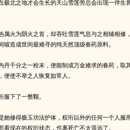
在极北之地才会生长的天山雪莲旁总会出现一伴生
热属火为阴火之首，却吞吐雪莲气息与之相辅相修
间锻造成世间最难寻的纯天然顶级春药原料。
内丹千分之一粉末，便能制成万金难求的春药，取
，便使不举之人恢复如常人。
珩服下了一整颗。
是她修得极玉功法护体，权珩以外的任何一个人服
而看现在的权珩状态，也离死亡不太遥远了。