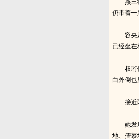
燕王
仍带着一
容央
已经坐在
权珩
白外倒也
接近
她发
地、孺慕