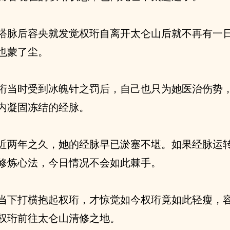
搭脉后容央就发觉权珩自离开太仑山后就不再有一
也蒙了尘。
珩当时受到冰魄针之罚后，自己也只为她医治伤势
内凝固冻结的经脉。
近两年之久，她的经脉早已淤塞不堪。如果经脉运
修炼心法，今日情况不会如此棘手。
当下打横抱起权珩，才惊觉如今权珩竟如此轻瘦，
权珩前往太仑山清修之地。