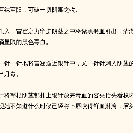
至纯至阳，可破一切阴毒之物。
扎入，雷霆之力窜进阴茎之中将紫黑瘀血引出，清
滴显眼的黑色毒血。
一针一针地将雷霆逼近银针中，又一针针刺入阴茎
出丹毒。
于将整根阴茎都扎上银针放完毒血的容央抬头看权
现她不知道什么时候已经将下唇咬得鲜血淋漓，眉