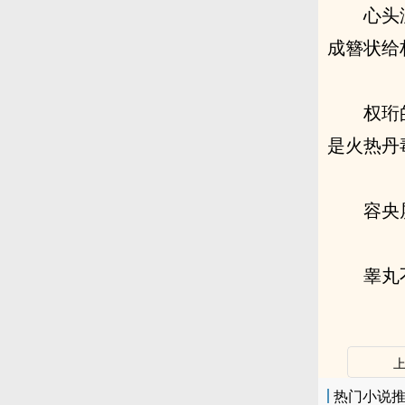
心头
成簪状给
权珩
是火热丹
容央
睾丸
热门小说