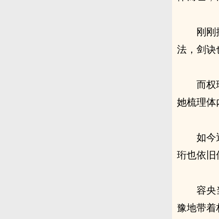
刚刚
法，剑诀
而权
她梳理体
如今
珩也依旧
容央
豫地带着