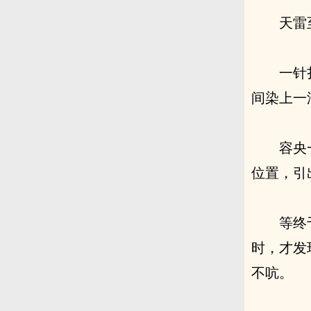
天雷
一针
间染上一
容央
位置，引
等终
时，才发
不吭。