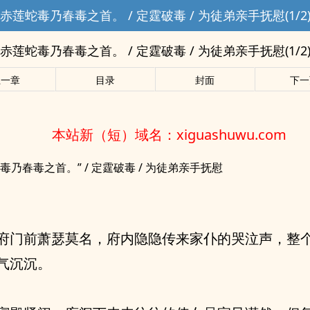
赤莲蛇毒乃春毒之首。 / 定霆破毒 / 为徒弟亲手抚慰(1/2
赤莲蛇毒乃春毒之首。 / 定霆破毒 / 为徒弟亲手抚慰(1/2
上一章
目录
封面
下一
本站新（短）域名：xiguashuwu.com
毒乃春毒之首。” / 定霆破毒 / 为徒弟亲手抚慰
府门前萧瑟莫名，府内隐隐传来家仆的哭泣声，整
气沉沉。