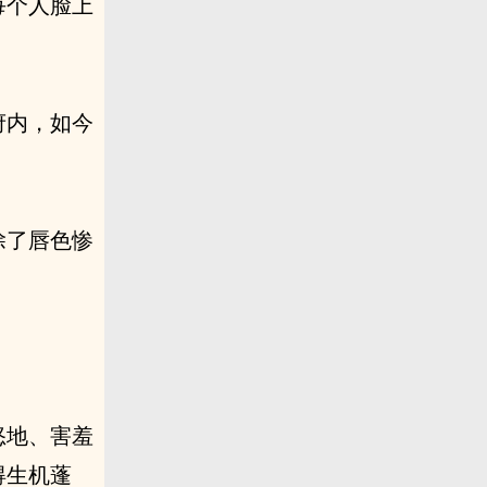
每个人脸上
府内，如今
除了唇色惨
怒地、害羞
得生机蓬