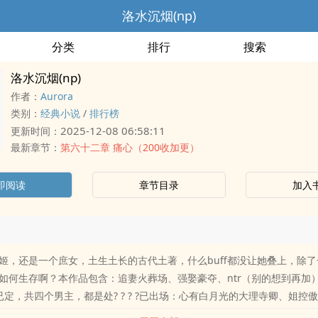
洛水沉烟(np)
分类
排行
搜索
洛水沉烟(np)
作者：
Aurora
类别：
经典小说
/
排行榜
2025-12-08 06:58:11
更新时间：
最新章节：
第六十二章 痛心（200收加更）
即阅读
章节目录
加入
姬，还是一个庶女，土生土长的古代土著，什么buff都没让她叠上，除
如何生存啊？本作品包含：追妻火葬场、强娶豪夺、ntr（别的想到再加）
已定，共四个男主，都是处? ? ? ?已出场：心有白月光的大理寺卿、姐控
杀手2、有虐女情节，不喜勿入，作者的底线是【女主不会原谅伤害过自