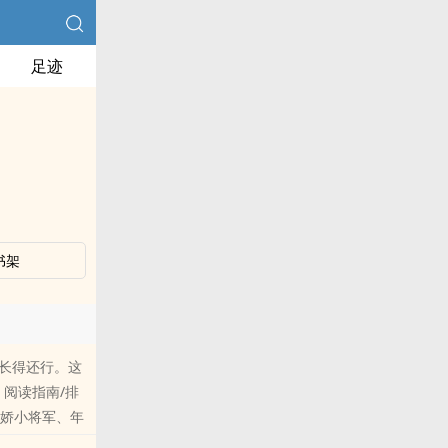
足迹
书架
了长得还行。这
阅读指南/排
傲娇小将军、年
己的人】3、有