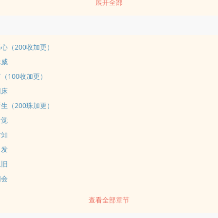
展开全部
有男主死亡情节（真死，非假死，无重生）4、作者第一次写文，文笔小
：一天一更，100收/200珠加更碎碎念：算是重新补个档，因为平台推
传
心（200收加更）
示威
（100收加更）
同床
生（200珠加更）
后觉
后知
出发
叙旧
相会
查看全部章节