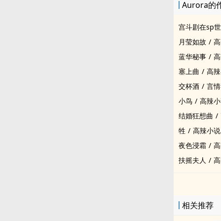
Aurora的
宫斗剧在sp
月莹如故
/
高
蓝华秘事
/
高
塞上曲
/
高辣
交杯酒
/
言情
小鸟
/
高辣小
结婚狂想曲
/
牲
/
高辣小说
夜色浸霜
/
高
扶摇夫人
/
高
相关推荐