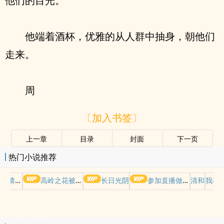
他们的目光。
他端着酒杯，优雅的从人群中抽身，朝他们
走来。
周
〔加入书签〕
上一章
目录
封面
下一页
热门小说推荐
哭请摆好
高岭之花被权贵轮了后
长日光阴
参加直播做爱综艺后我火了(NPH)
清和
我在