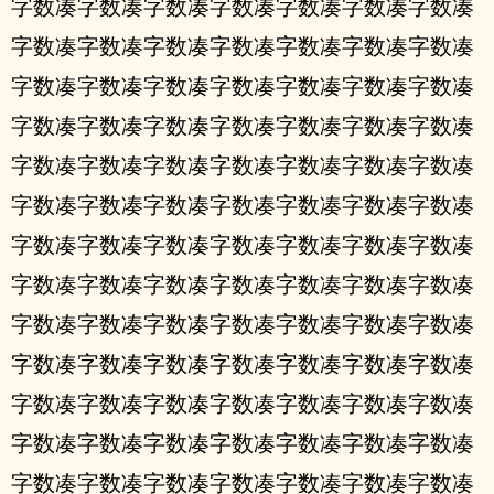
字数凑字数凑字数凑字数凑字数凑字数凑字数凑
字数凑字数凑字数凑字数凑字数凑字数凑字数凑
字数凑字数凑字数凑字数凑字数凑字数凑字数凑
字数凑字数凑字数凑字数凑字数凑字数凑字数凑
字数凑字数凑字数凑字数凑字数凑字数凑字数凑
字数凑字数凑字数凑字数凑字数凑字数凑字数凑
字数凑字数凑字数凑字数凑字数凑字数凑字数凑
字数凑字数凑字数凑字数凑字数凑字数凑字数凑
字数凑字数凑字数凑字数凑字数凑字数凑字数凑
字数凑字数凑字数凑字数凑字数凑字数凑字数凑
字数凑字数凑字数凑字数凑字数凑字数凑字数凑
字数凑字数凑字数凑字数凑字数凑字数凑字数凑
字数凑字数凑字数凑字数凑字数凑字数凑字数凑