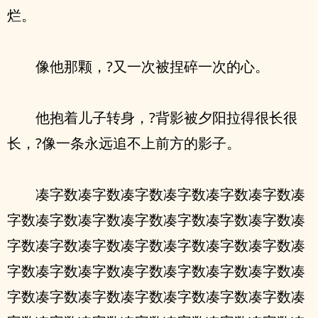
烂。
像他那颗，?又一次被捏碎一次的心。
他抱着儿子转身，?背影被夕阳拉得很长很
长，?像一条永远追不上前方的影子。
凑字数凑字数凑字数凑字数凑字数凑字数凑
字数凑字数凑字数凑字数凑字数凑字数凑字数凑
字数凑字数凑字数凑字数凑字数凑字数凑字数凑
字数凑字数凑字数凑字数凑字数凑字数凑字数凑
字数凑字数凑字数凑字数凑字数凑字数凑字数凑