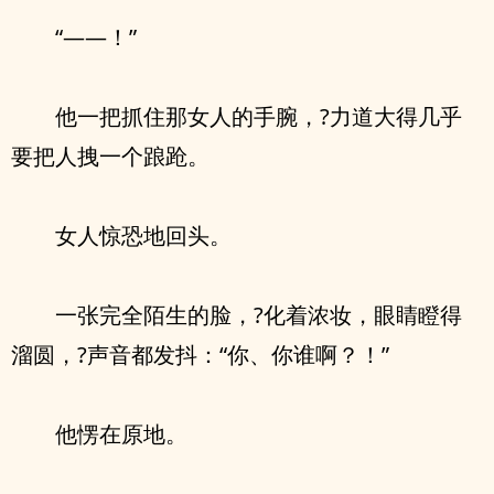
“——！”
他一把抓住那女人的手腕，?力道大得几乎
要把人拽一个踉跄。
女人惊恐地回头。
一张完全陌生的脸，?化着浓妆，眼睛瞪得
溜圆，?声音都发抖：“你、你谁啊？！”
他愣在原地。