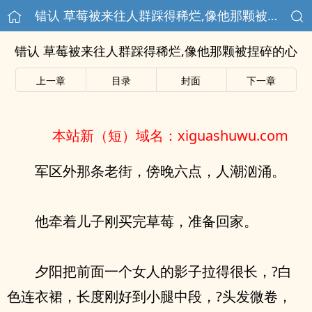
错认 草莓被来往人群踩得稀烂,像他那颗被捏碎的心
错认 草莓被来往人群踩得稀烂,像他那颗被捏碎的心
上一章
目录
封面
下一章
本站新（短）域名：xiguashuwu.com
军区外那条老街，傍晚六点，人潮汹涌。
他牵着儿子刚买完草莓，准备回家。
夕阳把前面一个女人的影子拉得很长，?白
色连衣裙，长度刚好到小腿中段，?头发微卷，