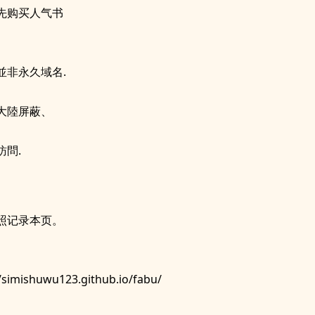
先购买人气书
並非永久域名.
大陸屏蔽、
訪問.
照记录本页。
//simishuwu123.github.io/fabu/