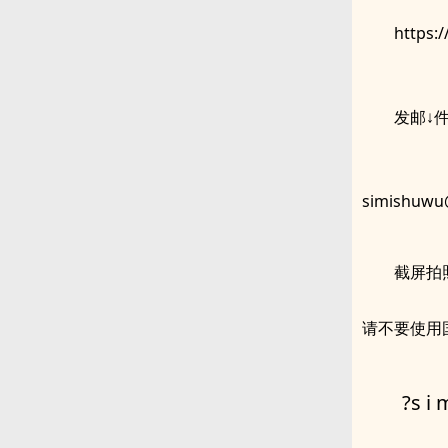
https:
发邮↓
simishuwu
截屏拍
请不要使用
?s i 