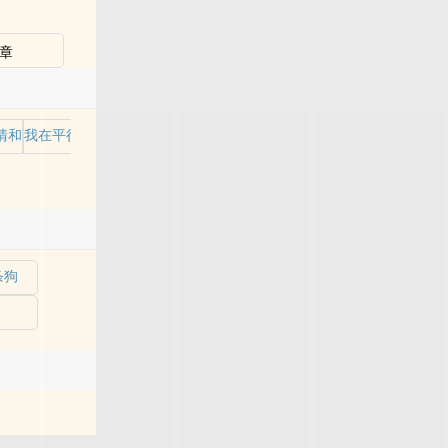
章
清和
我在平行世界当王
条狗