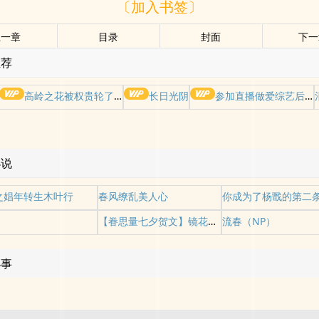
〔加入书签〕
上一章
目录
封面
下一
推荐
高岭之花被权贵轮了后
长日光阴
参加直播做爱综艺后我火了(NPH)
小说
之娼年转生木叶行
春风缭乱美人心
你成为了杨戬的第二
【眷思量七夕贺文】镜花水月
流春（NP）
小事