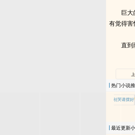
巨大
有觉得害
直到
热门小说
老师别哭请摆好
最近更新