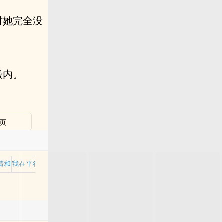
时她完全没
殿内。
页
清和
我在平行世界当王