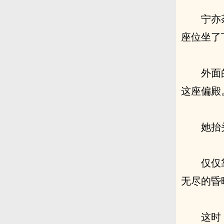
宁亦
座位坐了
外面
这座偏殿
她抬
仅仅
无尽的昏
这时