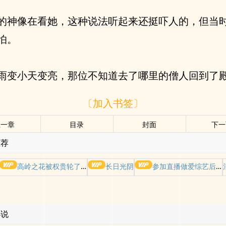
的神像在看她，这种说法听起来还挺吓人的，但当
怕。
雨变小天变亮，那位不知道去了哪里的僧人回到了
〔加入书签〕
上一章
目录
封面
下一
推荐
高岭之花被权贵轮了后
长日光阴
参加直播做爱综艺后我火了(NPH)
小说