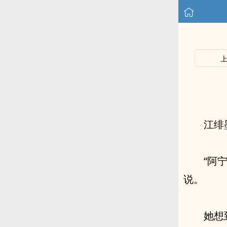
江绯
“阿
说。
她想