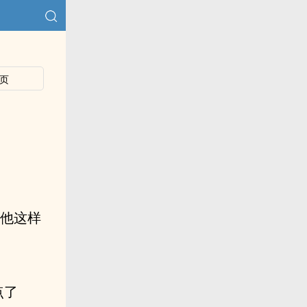
页
后他这样
点了