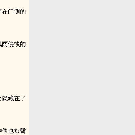
便在门侧的
风雨侵蚀的
全隐藏在了
神像也短暂