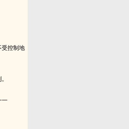
不受控制地
到。
——