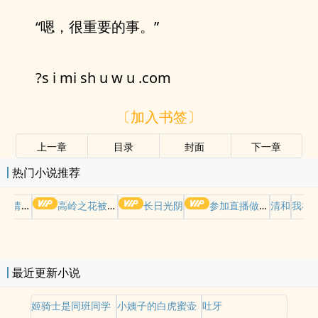
“嗯，很重要的事。”
?s i mi sh u w u .com
〔加入书签〕
上一章
目录
封面
下一章
热门小说推荐
哭请摆好
高岭之花被权贵轮了后
长日光阴
参加直播做爱综艺后我火了(NPH)
清和
我在
最近更新小说
姬骑士是同班同学
小姨子的白虎蜜壶
吐牙