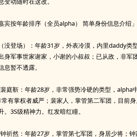
息变动随时在这改。
嘉宾按年龄排序（全员alpha） 简单身份信息介绍
（没登场）：年龄31岁，外表冷漠，内里daddy类
出身军事世家谢家，小谢的小叔叔；已从政，非军
信息暂不透露。
/裴庭靳：年龄28岁，非常强势冷硬的类型，alpha
a，非常有掌权者威严；裴家人，掌管第二军团，目前
升。3S级精神力。红发暗红瞳。
/钟祈然：年龄27岁，掌管第七军团，身居少将；钟