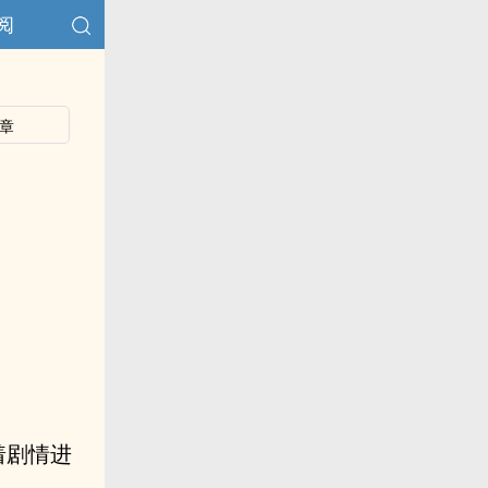
阅
章
着剧情进