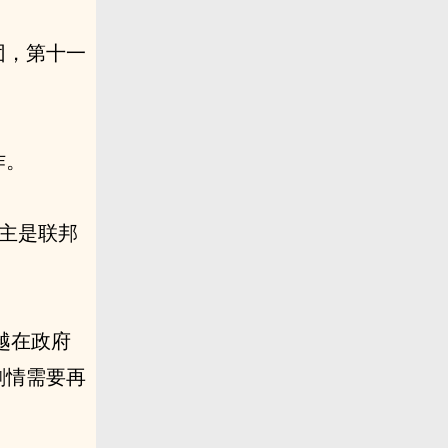
团，第十一
作。
家主是联邦
越在政府
剧情需要再