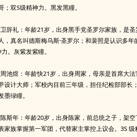
哥；双S级精神力。黑发黑瞳。
/卫辞礼：年龄21岁，出身黑手党圣罗尔家族，是圣
人，真名叫德斯梅乌斯·圣罗尔；和裴照是认识多年
神力。灰紫发紫瞳。
/周池煜：年龄快21岁，出身周家，母亲是首席大法
甲设计大师；军校内目前三年级，担任纪检部部长；3
发墨绿瞳。
/陈斯年：年龄20岁，出身陈家，前总统之子，架空
表家族掌握第一军团，代替家主掌控上议会。3S 级