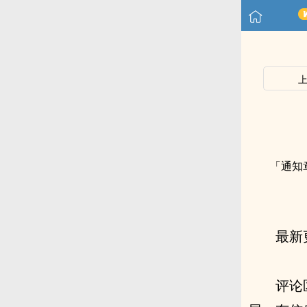
「通知
最新
评论