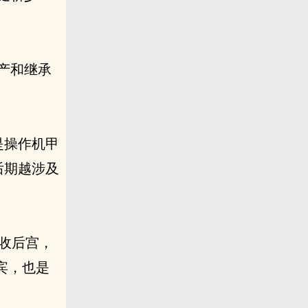
产和继承
是操作机甲
后期越涉及
全收后宫，
宾，也是