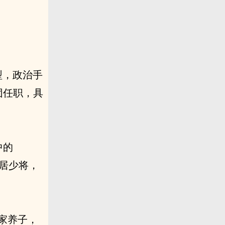
」
型，政治手
团任职，具
中的
身居少将，
家养子，