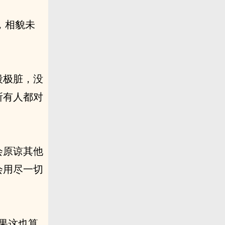
，相貌未
段极脏，没
所有人都对
会原谅其他
会用尽一切
果这也算