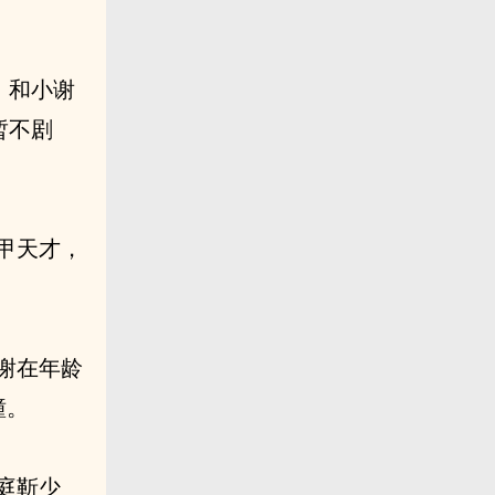
，和小谢
暂不剧
甲天才，
谢在年龄
瞳。
庭靳少