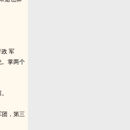
政 军
统。掌两个
票。
军团，第三