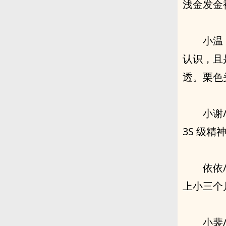
浅金发金
小温
认识，且
透。栗色
小谢
3S 级
依依
上小三个
小裴