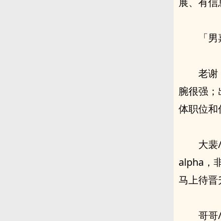
展、有信
「男
老谢
腕很强；
体职位和
大裴
alph
马上待晋
哥哥