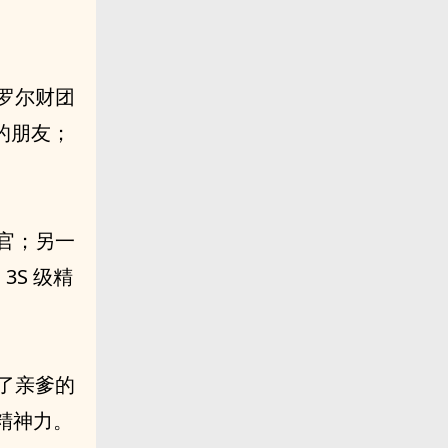
罗尔财团
的朋友；
官；另一
S 级精
了亲爹的
精神力。