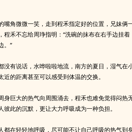
的嘴角微微一笑，走到程禾指定好的位置，兄妹俩
，程禾不忘给周琤指明：“洗碗的抹布在右手边挂着
边。”
都没有说话，水哗啦啦地流，南方的夏日，湿气在
太近的距离甚至可以感受到体温的交换。
周身巨大的热气向周围涌去，程禾也难免觉得闷热
人彼此的沉默，更让大力呼吸成为一种负担。
人都在轻轻地呼吸，尽可能不让自己呼吸的热气到