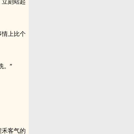
，立刻站起
事情上比个
洗。”
程禾客气的