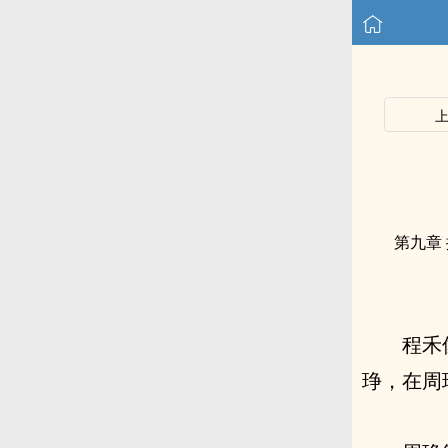
第九章
程禾
琤，在周