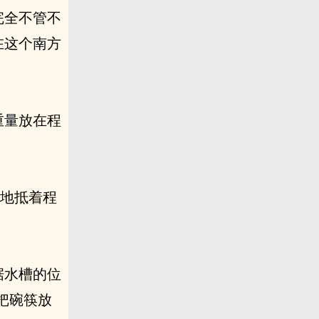
完全不管不
在这个南方
重量放在程
轻地抵着程
据水槽的位
把碗筷放