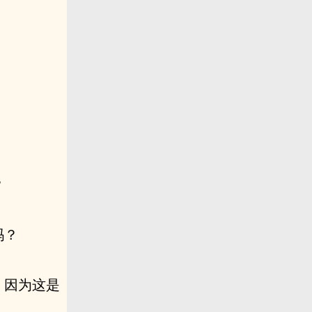
？
吗？
，因为这是