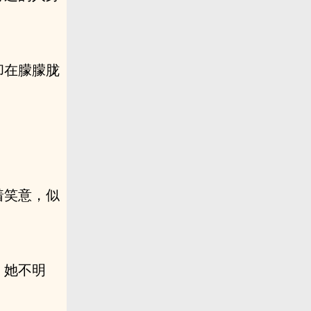
却在朦朦胧
着笑意，似
，她不明