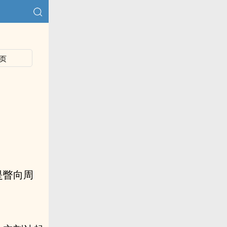
页
是瞥向周