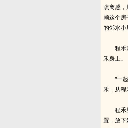
疏离感，
顾这个房
的邻水小
程禾
禾身上。
“一
禾，从程
程禾
置，放下