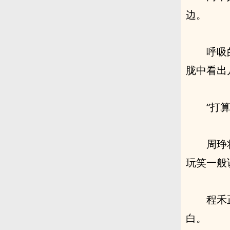
边。
呼吸
胧中看出
“打
周琤
玩笑一般
程禾
白。