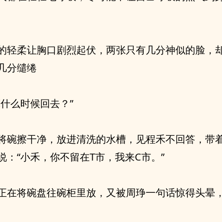
的轻柔让胸口剧烈起伏，两张只有几分神似的脸，
几分缱绻
算什么时候回去？”
将碗擦干净，放进清洗的水槽，见程禾不回答，带
说：“小禾，你不留在T市，我来C市。”
正在将碗盘往碗柜里放，又被周琤一句话惊得头晕