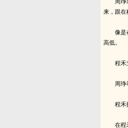
周琤
来，跟在
像是
高低。
程禾
周琤
程禾
在程