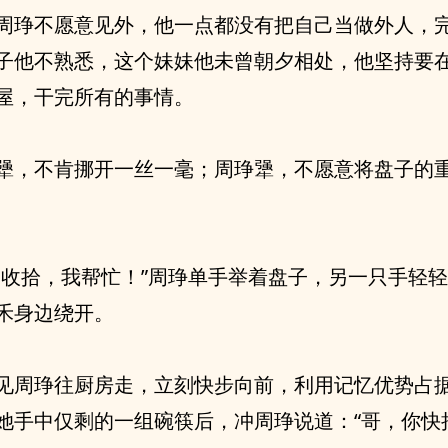
周琤不愿意见外，他一点都没有把自己当做外人，
子他不熟悉，这个妹妹他未曾朝夕相处，他坚持要
屋，干完所有的事情。
犟，不肯挪开一丝一毫；周琤犟，不愿意将盘子的
起收拾，我帮忙！”周琤单手举着盘子，另一只手轻
禾身边绕开。
见周琤往厨房走，立刻快步向前，利用记忆优势占
她手中仅剩的一组碗筷后，冲周琤说道：“哥，你快