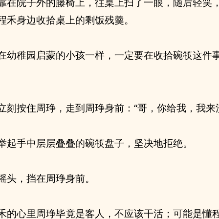
靠在院子外的藤椅上，往桌上扫了一眼，随后轻笑
程禾身边收拾桌上的剩饭残羹。
在幼稚园启蒙的小孩一样，一定要在收拾碗筷这件
立刻按住周琤，走到周琤身前：“哥，你给我，我来
举起手中层层叠叠的碗筷盘子，坚决地拒绝。
摇头，挡在周琤身前。
禾的心里周琤毕竟是客人，不应该干活；可能是懂