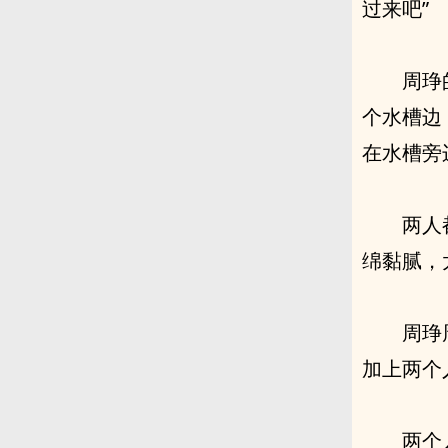
过来吧”
周琤
个水槽边
在水槽旁
两人
绵黏腻，
周琤
加上两个
两个