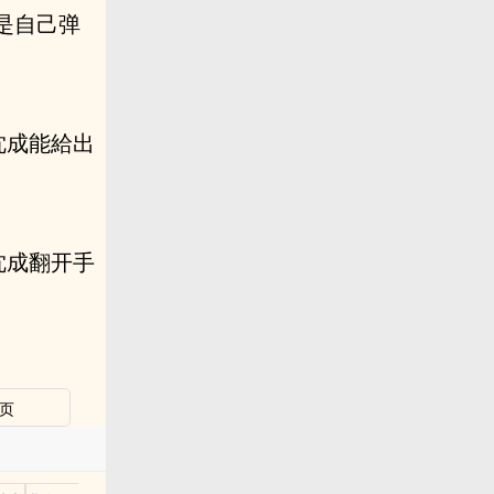
是自己弹
沈成能給出
沈成翻开手
页