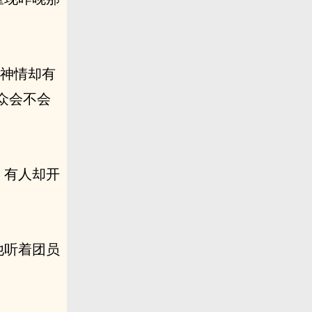
，神情却有
众会不会
，有人却开
他听着团员