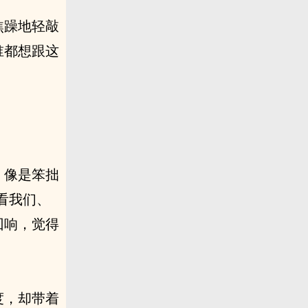
焦躁地轻敲
谁都想跟这
，像是笨拙
看我们、
回响，觉得
度，却带着