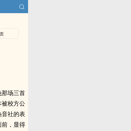
页
晚那场三首
本被校方公
热音社的表
面前，显得