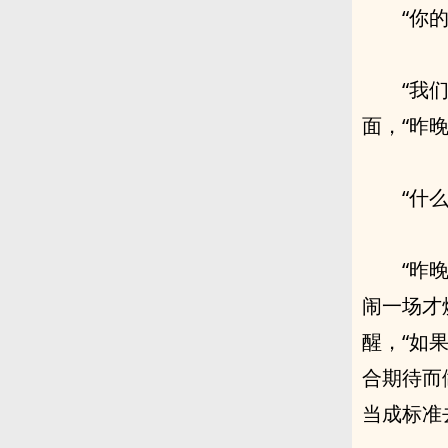
“你
“我
面，“昨
“什
“昨
闹一场才
醒，“如
合期待而
当成标准