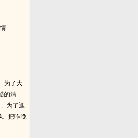
留情
、为了大
酷的清
了。为了迎
样。把昨晚