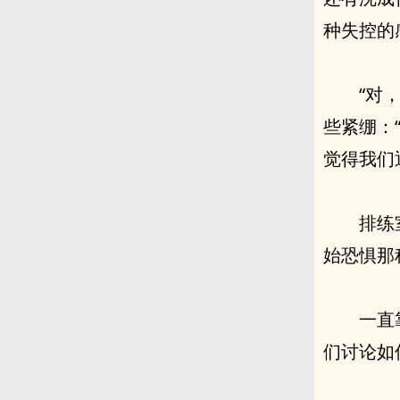
种失控的
“对
些紧绷：
觉得我们
排练
始恐惧那
一直
们讨论如