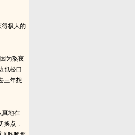
获得极大的
眶因为熬夜
边也松口
去三年想
认真地在
切换点，
重现昨晚那