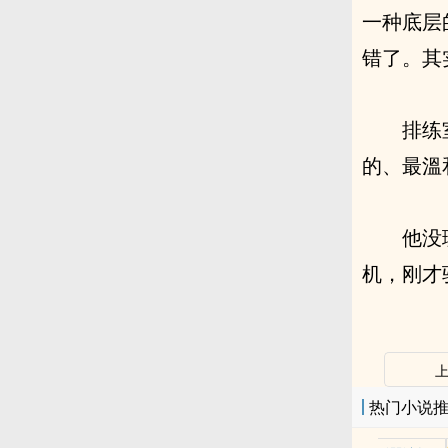
一种底层
错了。其
排练
的、最溫
他没
机，刚才
热门小说