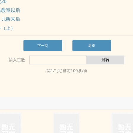
26
出教室以后
又儿醒来后
外（上）
下一页
尾页
输入页数
(第
1
/
1
页)当前
100
条/页