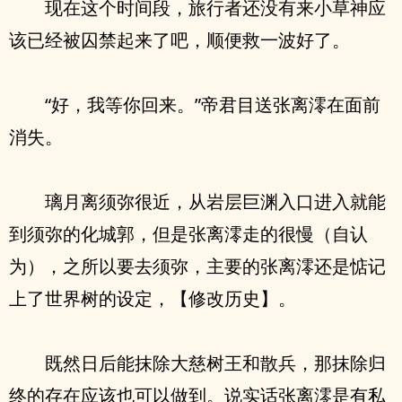
现在这个时间段，旅行者还没有来小草神应
该已经被囚禁起来了吧，顺便救一波好了。
“好，我等你回来。”帝君目送张离澪在面前
消失。
璃月离须弥很近，从岩层巨渊入口进入就能
到须弥的化城郭，但是张离澪走的很慢（自认
为），之所以要去须弥，主要的张离澪还是惦记
上了世界树的设定，【修改历史】。
既然日后能抹除大慈树王和散兵，那抹除归
终的存在应该也可以做到。说实话张离澪是有私