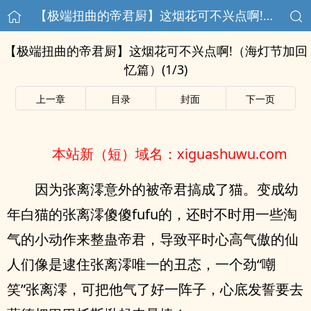
【极端扭曲的帝君厨】这烟花可不兴点啊!（海灯节加回忆篇）(1/3)
【极端扭曲的帝君厨】这烟花可不兴点啊!（海灯节加回
忆篇）(1/3)
上一章
目录
封面
下一页
本站新（短）域名：xiguashuwu.com
因为张离澪意外的被帝君搞成了猫。变成幼
年白猫的张离澪傻傻fufu的，还时不时用一些淘
气的小动作来整蛊帝君，导致平时心高气傲的仙
人们像是逮住张离澪唯一的丑态，一个劲“嘲
笑”张离澪，可把他气了好一阵子，心底发誓要去