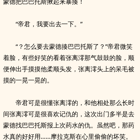
蒙德把巴巴托斯揪起来暴揍！
“帝君，我要出去一下。”
“？怎么要去蒙德揍巴巴托斯了？”帝君微笑
着脸，有些好笑的看着张离澪那气鼓鼓的脸，顺
便伸出手摸摸他柔顺头发，张离澪头上的呆毛被
摸的一晃一晃的。
帝君可是很懂张离澪的，和他相处那么长时
间张离澪可是很喜欢记仇的，这次出门多半是去
蒙德找巴巴托斯报上次药水的仇。虽然吧，那药
水真的好好用……摩拉克斯在心里偷偷的坏笑。