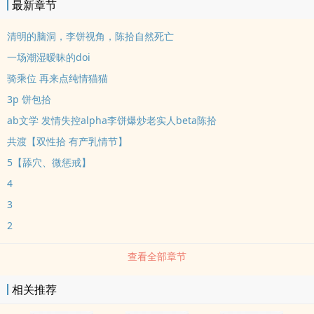
最新章节
清明的脑洞，李饼视角，陈拾自然死亡
一场潮湿暧昧的doi
骑乘位 再来点纯情猫猫
3p 饼包拾
ab文学 发情失控alpha李饼爆炒老实人beta陈拾
共渡【双性拾 有产乳情节】
5【舔穴、微惩戒】
4
3
2
查看全部章节
相关推荐