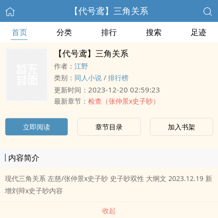
【代号鸢】三角关系
首页
分类
排行
搜索
足迹
【代号鸢】三角关系
作者：
江野
类别：
同人小说
/
排行榜
2023-12-20 02:59:23
更新时间：
最新章节：
检查（张仲景x史子眇）
立即阅读
章节目录
加入书架
内容简介
现代三角关系 左慈/张仲景x史子眇 史子眇双性 大纲文 2023.12.19 新
增刘辩x史子眇内容
收起