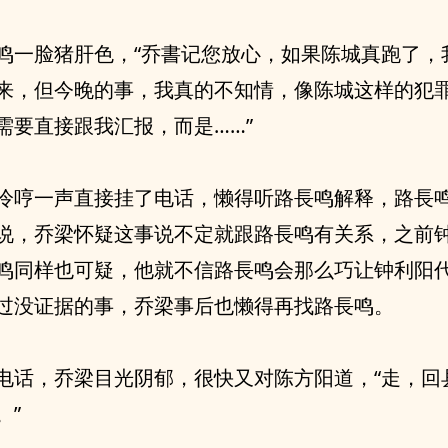
鸣一脸猪肝色，“乔書记您放心，如果陈城真跑了，
来，但今晚的事，我真的不知情，像陈城这样的犯
需要直接跟我汇报，而是……”
冷哼一声直接挂了电话，懒得听路長鸣解释，路長
说，乔梁怀疑这事说不定就跟路長鸣有关系，之前
鸣同样也可疑，他就不信路長鸣会那么巧让钟利阳
过没证据的事，乔梁事后也懒得再找路長鸣。
电话，乔梁目光阴郁，很快又对陈方阳道，“走，回
。”