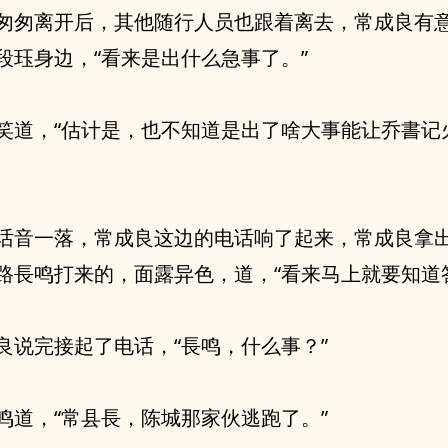
匆匆离开后，其他随行人员也跟着离去，常成良有
段珏身边，“看来是出什么急事了。”
笑道，“估计是，也不知道是出了啥大事能让乔書记
话音一落，常成良这边的电话响了起来，常成良拿
路長鸣打来的，面露异色，道，“看来马上就要知道
良说完接起了电话，“長鸣，什么事？”
鸣道，“常县長，陈城那家伙逃跑了。”