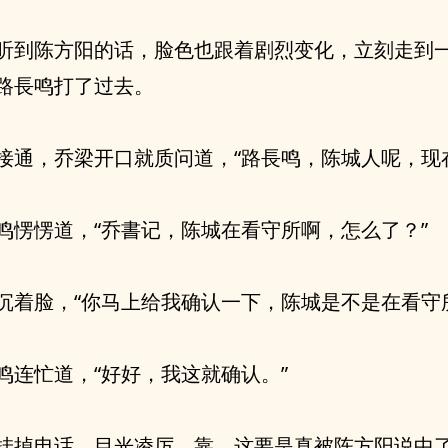
听到陈方阳的话，脸色也跟着剧烈变化，立刻走到
路長鸣打了过去。
接通，乔梁开口就质问道，“路長鸣，陈城人呢，现
鸣愣愣道，“乔書记，陈城在看守所啊，怎么了？”
沉着脸，“你马上给我确认一下，陈城是不是在看守
鸣连忙道，“好好，我这就确认。”
挂掉电话，目光凌厉，靠，这要是真被陈方阳说中