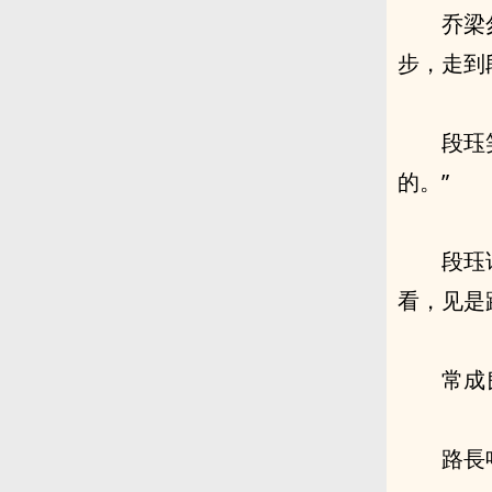
乔梁
步，走到
段珏
的。”
段珏
看，见是
常成
路長