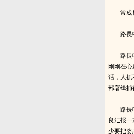
常成
路長
路長
刚刚在心
话，人抓
部署缉捕
路長
良汇报一
少要把姿