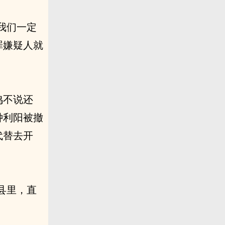
我们一定
罪嫌疑人就
鸣不说还
钟利阳被撤
代替去开
县里，直