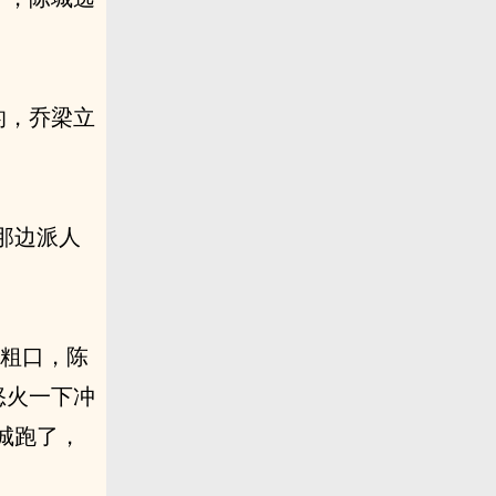
的，乔梁立
那边派人
了粗口，陈
怒火一下冲
城跑了，