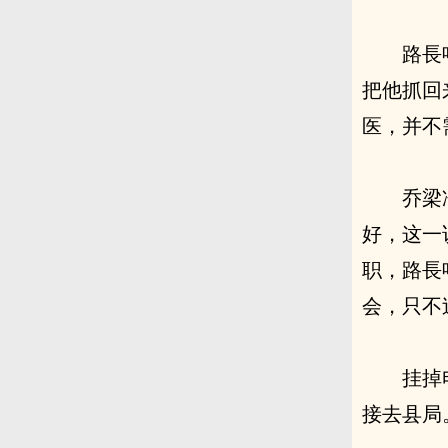
路長
把他抓回
医，并不
乔梁
好，这一
职，路長
会，只不
挂掉
接去县局