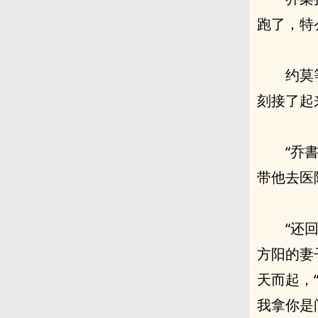
跑了，特
约莫
刻接了起
“乔
带他去医
“还
方阳的妻
天而起，
我拿你是