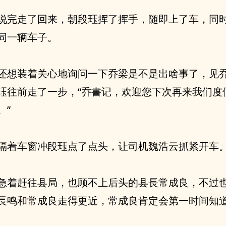
说完走了回来，朝段珏挥了挥手，随即上了车，同
同一辆车子。
还想装着关心地询问一下乔梁是不是出啥事了，见
珏往前走了一步，“乔書记，欢迎您下次再来我们度
。”
隔着车窗冲段珏点了点头，让司机魏浩云抓紧开车
急着赶往县局，也顾不上后头的县長常成良，不过
長鸣和常成良走得更近，常成良肯定会第一时间知