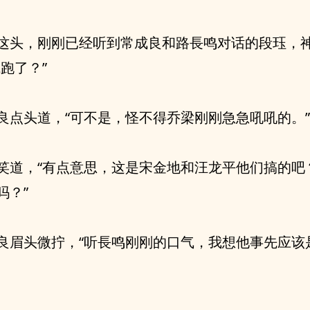
这头，刚刚已经听到常成良和路長鸣对话的段珏，
跑了？”
良点头道，“可不是，怪不得乔梁刚刚急急吼吼的。”
笑道，“有点意思，这是宋金地和汪龙平他们搞的吧
吗？”
良眉头微拧，“听長鸣刚刚的口气，我想他事先应该