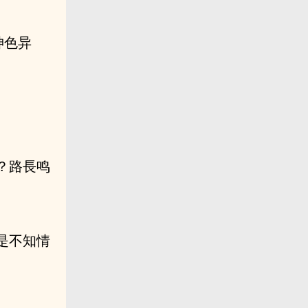
神色异
？路長鸣
是不知情