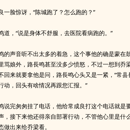
良一脸惊讶，“陈城跑了？怎么跑的？”
鸣道，“说是身体不舒服，去医院看病跑的。”
鸣的声音听不出太多的着急，这个事他的确是蒙在
里骂娘外，路長鸣甚至没多少愤怒，不过一想到乔
不回来就要拿他是问，路長鸣心头又是一紧，“常县
行动，回头有啥情况再跟您汇报。”
鸣说完匆匆挂了电话，他给常成良打这个电话就是
声，接下来他还得亲自部署行动，不管他心里是什
态做出来给乔梁看。