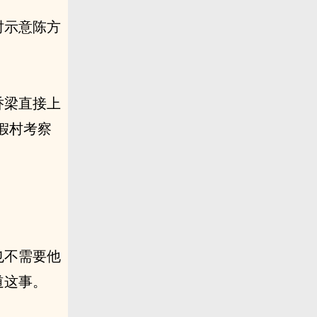
时示意陈方
乔梁直接上
假村考察
。
也不需要他
道这事。