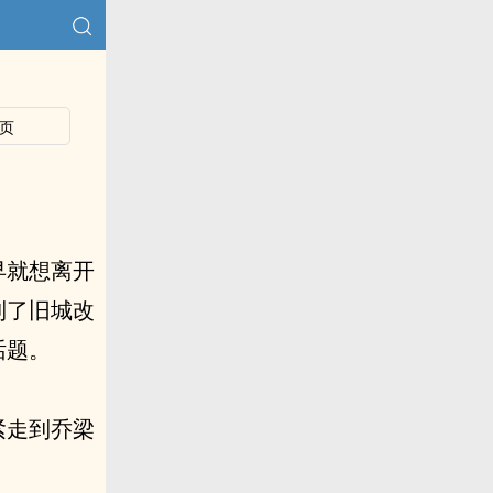
页
早就想离开
到了旧城改
话题。
紧走到乔梁