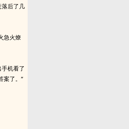
意落后了几
火急火燎
出手机看了
答案了。”