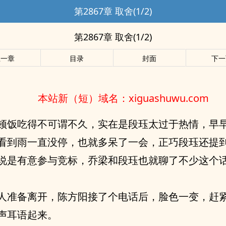
第2867章 取舍(1/2)
第2867章 取舍(1/2)
上一章
目录
封面
下一
本站新（短）域名：xiguashuwu.com
顿饭吃得不可谓不久，实在是段珏太过于热情，早
看到雨一直没停，也就多呆了一会，正巧段珏还提
说是有意参与竞标，乔梁和段珏也就聊了不少这个
人准备离开，陈方阳接了个电话后，脸色一变，赶
声耳语起来。