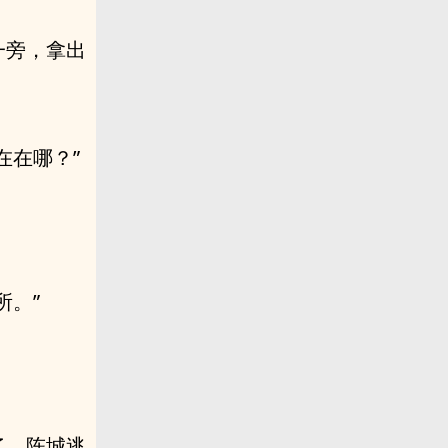
一旁，拿出
在在哪？”
所。”
了，陈城逃