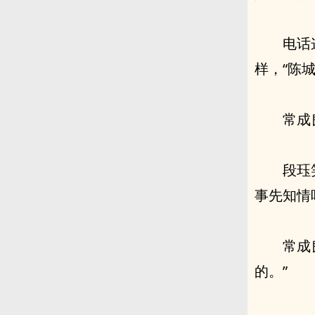
电话
样，“陈城
常成
段珏
事先知情
常成
的。”