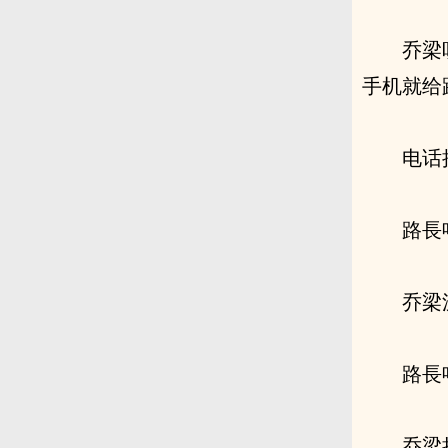
乔梁
手机就给
电话
路長
乔梁
路長
乔梁