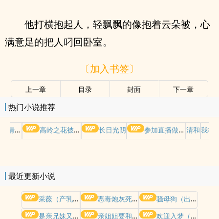
他打横抱起人，轻飘飘的像抱着云朵被，心
满意足的把人叼回卧室。
〔加入书签〕
上一章
目录
封面
下一章
热门小说推荐
哭请摆好
高岭之花被权贵轮了后
长日光阴
参加直播做爱综艺后我火了(NPH)
清和
我在
最近更新小说
采薇（产乳 NPH）
恶毒炮灰死遁成白月光了（强制H）
骚母狗（出轨 偷情 NPH）
是亲兄妹又怎样（真骨科）
亲姐姐要和我换老公睡(换夫出轨/姐夫妹夫)
欢迎入梦（人外/NP）