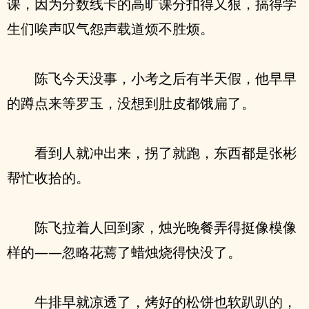
课，因为分数线卡的高旷课分扣得又狠，搞得学
生们唉声叹气怨声载道烦不胜烦。
陈飞今天没事，小考之后有半天假，他早早
的蹲点来等罗玉，没想到肚皮都饿扁了。
看到人就冲出来，拐了就跑，东西都是张彬
帮忙收拾的。
陈飞拉着人回到家，烛光晚餐弄得挺像模像
样的——忽略花蔫了蜡烛烧得快没了。
牛排早就凉透了，烤好的松饼也软趴趴的，