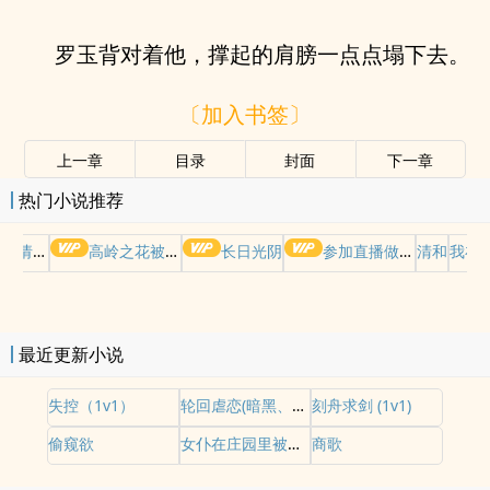
罗玉背对着他，撑起的肩膀一点点塌下去。
〔加入书签〕
上一章
目录
封面
下一章
热门小说推荐
哭请摆好
高岭之花被权贵轮了后
长日光阴
参加直播做爱综艺后我火了(NPH)
清和
我在
最近更新小说
失控（1v1）
轮回虐恋(暗黑、虐心、硬核修仙调教)
刻舟求剑 (1v1)
偷窥欲
女仆在庄园里被爆操（上位者nph，欧式）
商歌