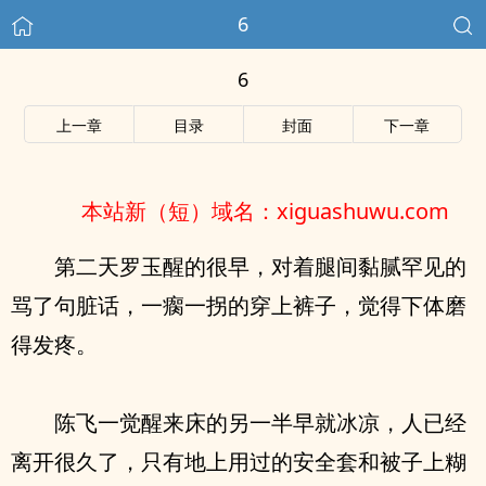
6
6
上一章
目录
封面
下一章
本站新（短）域名：xiguashuwu.com
第二天罗玉醒的很早，对着腿间黏腻罕见的
骂了句脏话，一瘸一拐的穿上裤子，觉得下体磨
得发疼。
陈飞一觉醒来床的另一半早就冰凉，人已经
离开很久了，只有地上用过的安全套和被子上糊