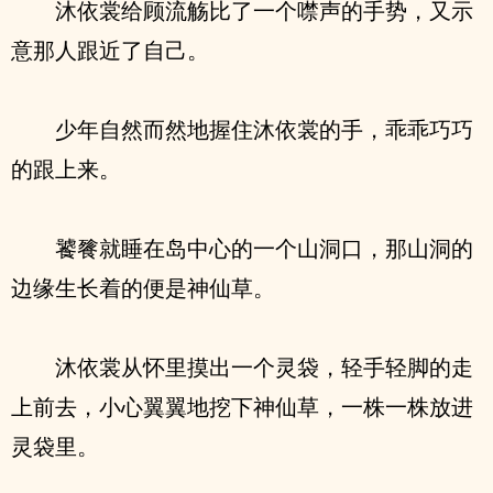
沐依裳给顾流觞比了一个噤声的手势，又示
意那人跟近了自己。
少年自然而然地握住沐依裳的手，乖乖巧巧
的跟上来。
饕餮就睡在岛中心的一个山洞口，那山洞的
边缘生长着的便是神仙草。
沐依裳从怀里摸出一个灵袋，轻手轻脚的走
上前去，小心翼翼地挖下神仙草，一株一株放进
灵袋里。