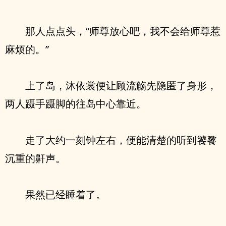
那人点点头，“师尊放心吧，我不会给师尊惹
麻烦的。”
上了岛，沐依裳便让顾流觞先隐匿了身形，
两人蹑手蹑脚的往岛中心靠近。
走了大约一刻钟左右，便能清楚的听到饕餮
沉重的鼾声。
果然已经睡着了。