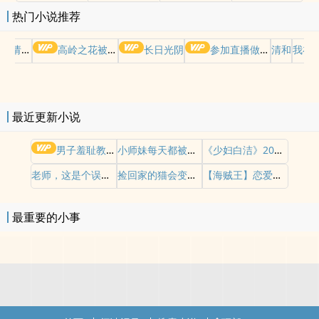
热门小说推荐
哭请摆好
高岭之花被权贵轮了后
长日光阴
参加直播做爱综艺后我火了(NPH)
清和
我在
最近更新小说
男子羞耻教育世界（gb四爱女攻/高H）
小师妹每天都被操干不止（nph）
《少妇白洁》2026重制版
老师，这是个误会（gl，纯百）
捡回家的猫会变人（纯百）
【海贼王】恋爱哪有一帆风顺（剧情NP）
最重要的小事