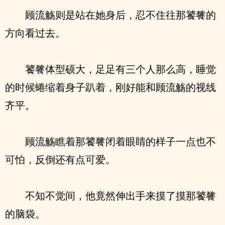
顾流觞则是站在她身后，忍不住往那饕餮的
方向看过去。
饕餮体型硕大，足足有三个人那么高，睡觉
的时候蜷缩着身子趴着，刚好能和顾流觞的视线
齐平。
顾流觞瞧着那饕餮闭着眼睛的样子一点也不
可怕，反倒还有点可爱。
不知不觉间，他竟然伸出手来摸了摸那饕餮
的脑袋。