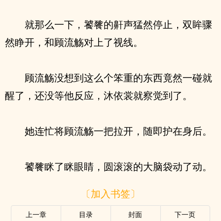
就那么一下，饕餮的鼾声猛然停止，双眸骤
然睁开，和顾流觞对上了视线。
顾流觞没想到这么个笨重的东西竟然一碰就
醒了，还没等他反应，沐依裳就察觉到了。
她连忙将顾流觞一把拉开，随即护在身后。
饕餮眯了眯眼睛，圆滚滚的大脑袋动了动。
〔加入书签〕
上一章
目录
封面
下一页