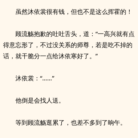
虽然沐依裳很有钱，但也不是这么挥霍的！
顾流觞抱歉的吐吐舌头，道：“一高兴就有点
得意忘形了，不过没关系的师尊，若是吃不掉的
话，就干脆分一点给沐依寒好了。”
沐依裳：“……”
他倒是会找人送。
等到顾流觞逛累了，也差不多到了晌午。