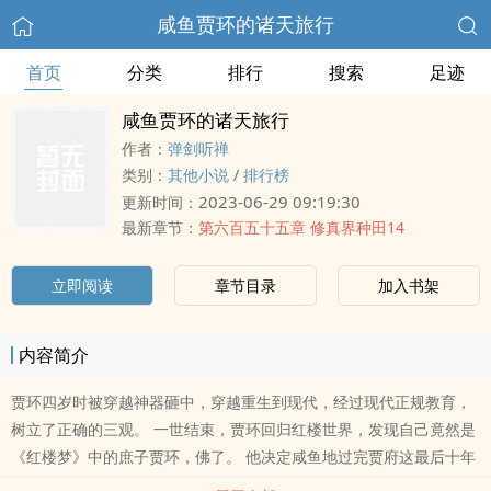
咸鱼贾环的诸天旅行
首页
分类
排行
搜索
足迹
咸鱼贾环的诸天旅行
作者：
弹剑听禅
类别：
其他小说
/
排行榜
2023-06-29 09:19:30
更新时间：
最新章节：
第六百五十五章 修真界种田14
立即阅读
章节目录
加入书架
内容简介
贾环四岁时被穿越神器砸中，穿越重生到现代，经过现代正规教育，
树立了正确的三观。 一世结束，贾环回归红楼世界，发现自己竟然是
《红楼梦》中的庶子贾环，佛了。 他决定咸鱼地过完贾府这最后十年
的豪奢日子。 一边在荣国府中咸鱼，一边不时被穿越神器带着来一段