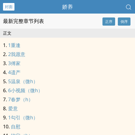
娇养
封面
最新完整章节列表
正序
倒序
正文
1重逢
2我愿意
3傅家
4遗产
5温泉（微h）
6小视频（微h）
7春梦（h）
爱意
1勾引（微h）
自慰