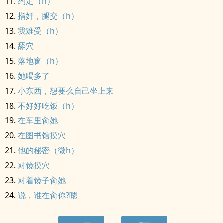
约定（h）
指奸，腿交（h）
我难受（h）
舔穴
落地窗（h）
她喝多了
小东西，想要么自己坐上来
不好好吃饭（h）
在车里肏她
在图书馆摸穴
他的秘密（微h）
对镜摸穴
对着镜子肏她
说，谁在肏你?嗯