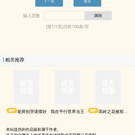
下一页
尾页
输入页数
(第
1
/
1
页)当前
100
条/页
相关推荐
老师别哭请摆好
我在平行世界当王
高岭之花被权贵轮了后
本站提供的作品版权属于作者。