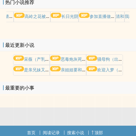
热门小说推荐
哭请摆好
高岭之花被权贵轮了后
长日光阴
参加直播做爱综艺后我火了(NPH)
清和
我在
最近更新小说
采薇（产乳 NPH）
恶毒炮灰死遁成白月光了（强制H）
骚母狗（出轨 偷情 NPH）
是亲兄妹又怎样（真骨科）
亲姐姐要和我换老公睡(换夫出轨/姐夫妹夫)
欢迎入梦（人外/NP）
最重要的小事
首页
阅读记录
搜索小说
顶部