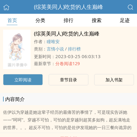
(综英美同人)吃货的人生巅峰
首页
分类
排行
搜索
足迹
(综英美同人)吃货的人生巅峰
作者：
瞳唯安
类别：
言情小说
/
排行榜
2023-03-25 06:03:13
更新时间：
最新章节：
分卷阅读129
立即阅读
章节目录
加入书架
内容简介
佐伊以为穿越是她这辈子经历的最痛苦的事情了，可是现实告诉她
——“呵呵”。穿越不可怕，可怕的是穿越到超英多如狗，超反满地走
的世界。。。超反不可怕，可怕的是佐伊发现她的一日三餐向诡异的
方向一去不复返了。。。美国队长:“。。。今天我的盾牌又缺了一