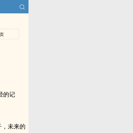
页
经的记
子，未来的