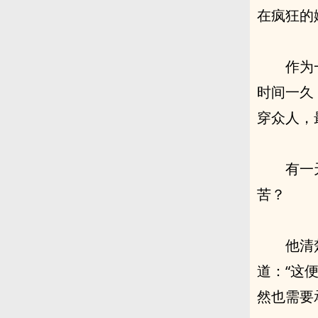
在疯狂的
作为
时间一久
穿众人，
有一
苦？
他清
道：“这
然也需要