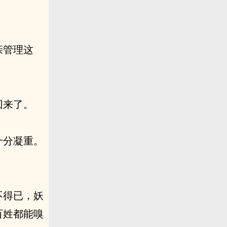
亲管理这
回来了。
十分凝重。
不得已，妖
百姓都能嗅