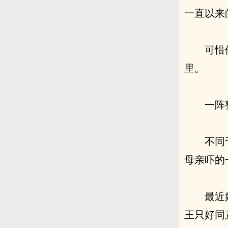
一直以来
可惜
里。
一阵
不同
母亲吓的
最近
王只好同