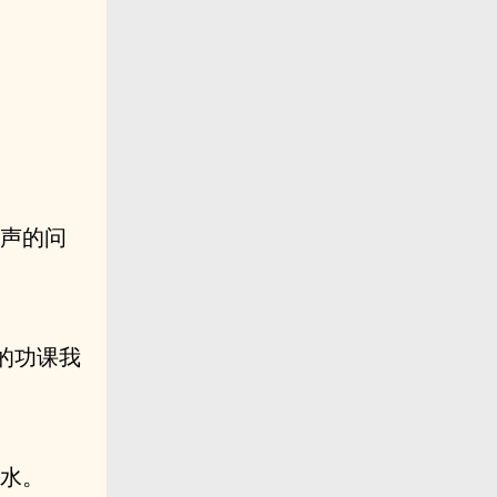
柔声的问
的功课我
如水。