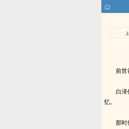
前世
白泽
忆。
那时