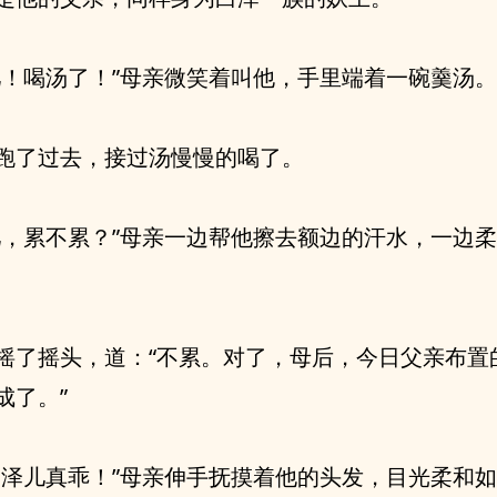
儿！喝汤了！”母亲微笑着叫他，手里端着一碗羹汤。
跑了过去，接过汤慢慢的喝了。
儿，累不累？”母亲一边帮他擦去额边的汗水，一边
摇了摇头，道：“不累。对了，母后，今日父亲布置
成了。”
的泽儿真乖！”母亲伸手抚摸着他的头发，目光柔和