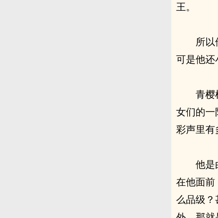
王。
所以
可是他还
青樱
女们的一
彩声里有
他是
在他面前
么品级？
外，那就