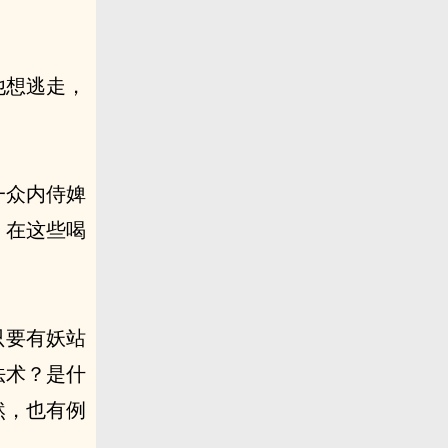
他想逃走，
一众内侍婢
，在这些喝
只要有妖站
法术？是什
然，也有例