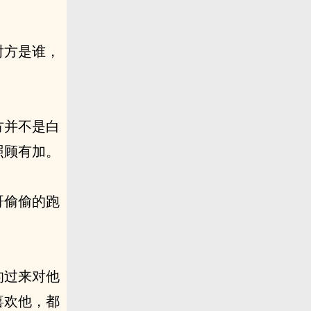
对方是谁，
方并不是白
照顾有加。
哥偷偷的跑
的过来对他
喜欢他，都