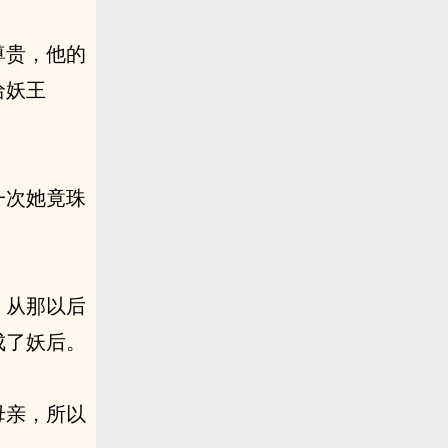
尊贵，他的
给妖王
一次她竟珠
。从那以后
成了妖后。
母亲，所以