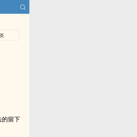
页
法的留下