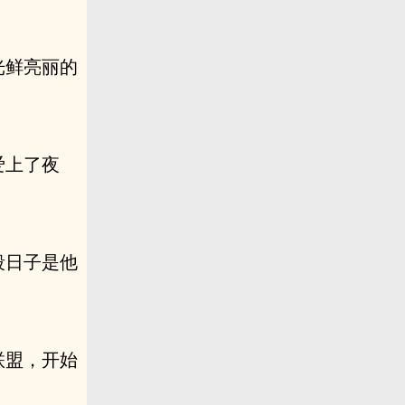
光鲜亮丽的
爱上了夜
段日子是他
联盟，开始