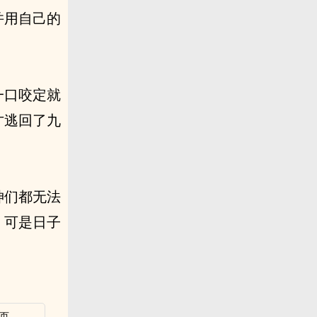
并用自己的
一口咬定就
才逃回了九
神们都无法
，可是日子
页