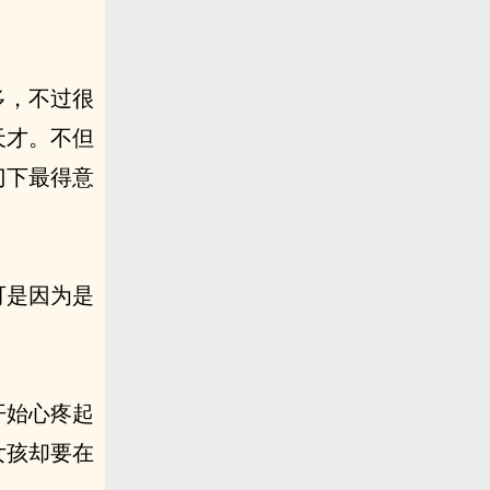
多，不过很
天才。不但
门下最得意
可是因为是
开始心疼起
女孩却要在