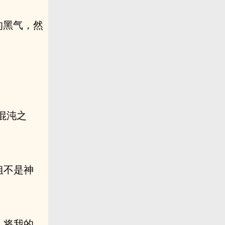
的黑气，然
混沌之
姐不是神
，将我的