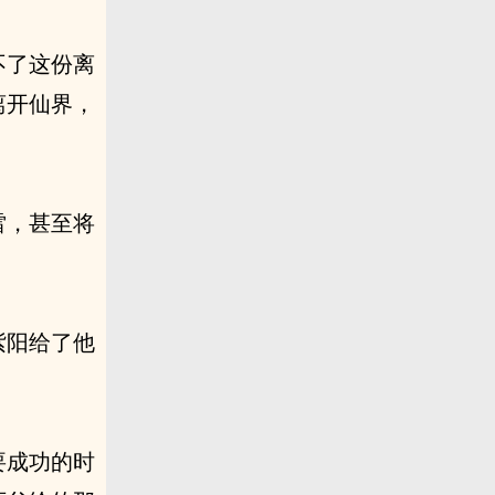
不了这份离
离开仙界，
雷，甚至将
紫阳给了他
。
要成功的时