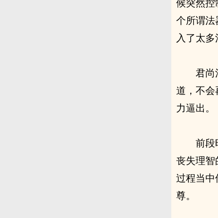
候突然控
个所谓法
入了太多
君尚
道，不会
力逼出。
前段
丧失理智
过程当中
尊。