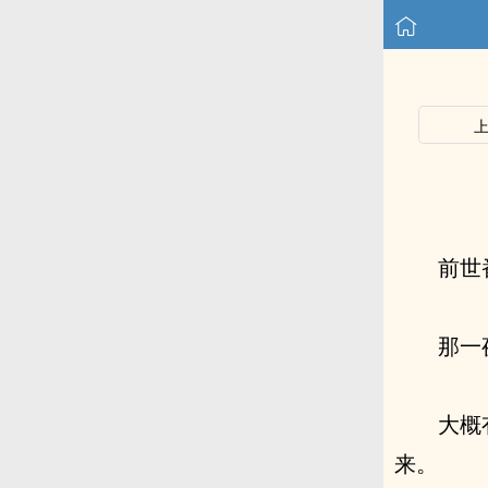
前世
那一
大概
来。