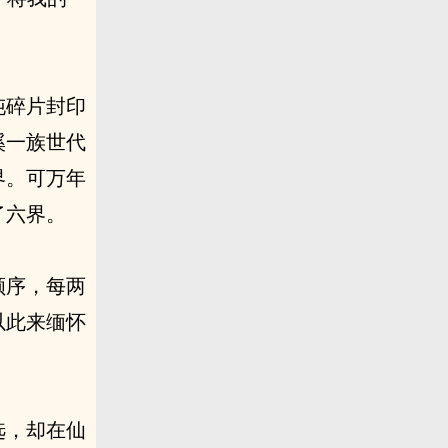
沌碎片封印
溪一族世代
界。可万年
了六界。
顺序，每两
以此来缅怀
选，却在仙