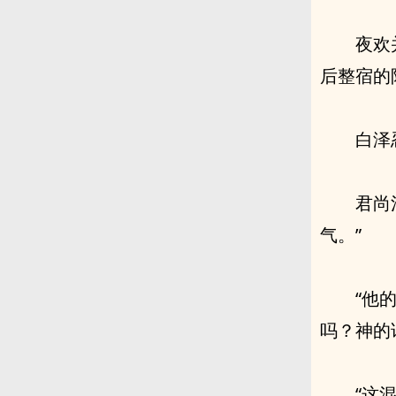
夜欢
后整宿的
白泽
君尚
气。”
“他
吗？神的
“这