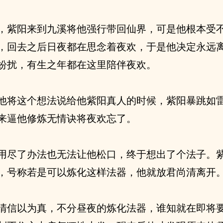
，紫阳来到九溪将他强行带回仙界，可是他根本受
，回去之后日夜都在思念着夜欢，于是他决定永远
纷扰，有生之年都在这里陪伴夜欢。
他将这个想法说给他紫阳真人的时候，紫阳暴跳如
来逼他修炼无情诀将夜欢忘了。
用尽了办法也无法让他松口，终于想出了个法子。
，号称若是可以炼化这样法器，他就放君尚清离开
清信以为真，不分昼夜的炼化法器，谁知就在即将