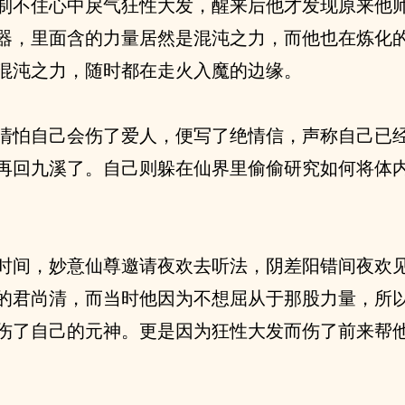
制不住心中戾气狂性大发，醒来后他才发现原来他
器，里面含的力量居然是混沌之力，而他也在炼化
混沌之力，随时都在走火入魔的边缘。
清怕自己会伤了爱人，便写了绝情信，声称自己已
再回九溪了。自己则躲在仙界里偷偷研究如何将体
时间，妙意仙尊邀请夜欢去听法，阴差阳错间夜欢
的君尚清，而当时他因为不想屈从于那股力量，所
伤了自己的元神。更是因为狂性大发而伤了前来帮