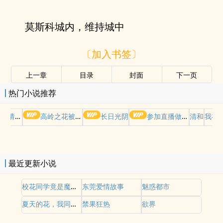
莫斯科城内，维持城中
〔加入书签〕
上一章
目录
封面
下一页
热门小说推荐
哭请摆好
高岭之花被权贵轮了后
长日光阴
参加直播做爱综艺后我火了(NPH)
清和
我在
最近更新小说
校花同学竟是魔法少女
东莞爱情故事
魅惑都市
夏天的花，我同学的母亲
禁果狂热
欲界