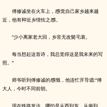
傅修诚坐在火车上，
觉自己家乡越来越
近，他有
近乡情怯之
。
“少小离家老大回，乡音无改鬓
衰。
每当想起这首诗，我总觉得这是我未来的写
照。”
师爷听到傅修诚的
慨，他连忙开导
:“傅
大人，今时不同前朝。
现在铁路发达，哪怕是从西到东，从南到