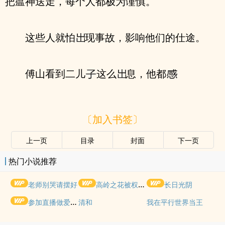
把瘟神送走，每个人都极为谨慎。
这些人就怕
现事故，影响他们的仕途。
傅山看到二儿
这么
息，他都
〔加入书签〕
上一页
目录
封面
下一页
热门小说推荐
老师别哭请摆好
高岭之花被权贵轮了后
长日光阴
参加直播做爱综艺后我火了(NPH)
清和
我在平行世界当王