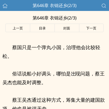
第646章 衣锦还乡(2/3)
第646章 衣锦还乡(2/3)
上一页
目录
封面
下一页
蔡国只是一个弹
小国，治理他会比较轻
松。
俗话说船小好调
，哪怕是
现问题，蔡王
吴杰也能及时调整。
蔡王吴杰通过这
方式，筹集大量的建国款
项，他也是被
无奈。