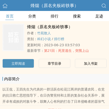
烽烟（原名夹板岭轶事）
首页
分类
排行
搜索
足迹
烽烟（原名夹板岭轶事）
作者：
竹苑散人
类别：
科幻小说
/
排行榜
2023-06-23 03:57:03
更新时间：
最新章节：
第21回：死里逃生，突围上山
立即阅读
章节目录
加入书架
内容简介
以王侃，王四先生为代表的一群活跃在松花江两岸的普通农民，在党
的抗日救亡思想指导下，在日伪警宪特和土匪的复杂社会关系中，展
开卓有成效的对敌斗争，鼓舞人心有利的打击了日本侵略者的嚣张气
焰，在东北抗战史上留下了光辉的一页。