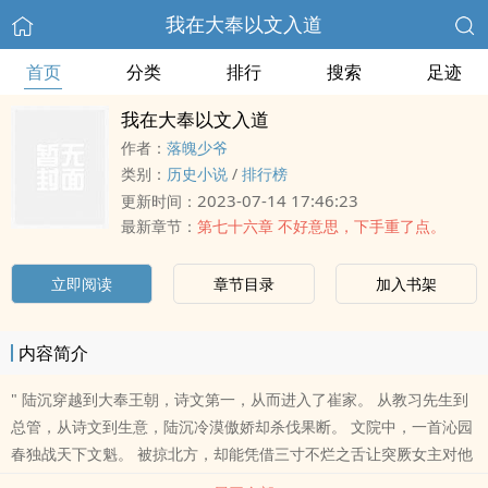
我在大奉以文入道
首页
分类
排行
搜索
足迹
我在大奉以文入道
作者：
落魄少爷
类别：
历史小说
/
排行榜
2023-07-14 17:46:23
更新时间：
最新章节：
第七十六章 不好意思，下手重了点。
立即阅读
章节目录
加入书架
内容简介
" 陆沉穿越到大奉王朝，诗文第一，从而进入了崔家。 从教习先生到
总管，从诗文到生意，陆沉冷漠傲娇却杀伐果断。 文院中，一首沁园
春独战天下文魁。 被掠北方，却能凭借三寸不烂之舌让突厥女主对他
刮目相看，礼送回朝。 陛下十道圣旨催他入京，陆沉不为所动：“不