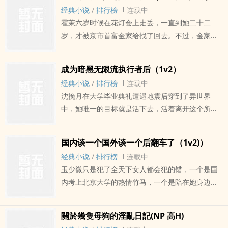
己吃点肉..所以万一走了剧情一定会写的很烂的，大
经典小说
/
排行榜
连载中
家可以跳过没关系呜呜呜呜不知道要排雷啥，有担
霍茉六岁时候在花灯会上走丢，一直到她二十二
心的雷点或者疑惑都可以问～会尽量在新的篇章开
岁，才被京市首富金家给找了回去。不过，金家对
头，大概讲一下可能出现的点帮大家排雷。总之本
于女儿的归来没什么感觉。?金家父母对于有没有女
文完全为肉服务。主要是虚构或改编的一些小故
儿都没什么感觉，毕竟只有儿子才能继承家产。?而
事，如果觉得内文有三观或道德问题..请不要骂人，
成为暗黑无限流执行者后（1v2）
霍茉对于他们来说，最大的用处就是，和鱼亦漱联
窝是个玻璃心。最后提醒大家，故事都只是故事，
经典小说
/
排行榜
连载中
姻。但金家父母没意识到，霍茉被一对疯子养大，
请不要效仿！！(简体部分都是繁体直接转档过去
沈挽月在大学毕业典礼遭遇地震后穿到了异世界
能是什么正常人。?假咸鱼真疯子女主×冷漠精英联
的，如果有问题还请见谅。)
中，她唯一的目标就是活下去，活着离开这个所谓
姻对象×表面温柔内里疯批哥哥?鱼亦溯：老婆老
的副本。?和她一起进来的，还有她同校的同学。?
婆，什么冷漠精英，其实我是你的粘人小狗?金承
沈挽月的学习能力很强，她上学的时候便是医学院
音：我的妹妹是个疯子，想上我的疯子，但没关系
国内谈一个国外谈一个后翻车了（1v2)）
第一，既然穿来了这个世界她也很快学会了这个世
我比她还想要她上了我?内含真骨科介意者误入，亲
经典小说
/
排行榜
连载中
界的规则。?她开局开出了SSR级步枪，弱肉强食，
兄妹，同父同母的亲兄妹。过程NP，结局1v2。作
玉少微只是犯了全天下女人都会犯的错，一个是国
胜者为王。?这样的神兵在手，沈挽月几乎是想做什
者xp十分的恶俗，包括但不限于口交、乳交、双
内考上北京大学的热情竹马，一个是陪在她身边年
么就做什么。是男神就睡了，是死对头就先奸后杀
龙、内射、射尿、3P、多P等等
上高智的同门学哥，她只是都想要而已。?竹马研究
好了。?等一下，什么叫男神其实早就想要占有她是
生考过来发现了怎么办，自然是转移矛盾＋PUA。?
阴暗白切黑，什么叫死对头想要复合。?一共会有五
關於幾隻母狗的淫亂日記(NP 高H)
不能接受小三的正宫不是好正宫，不安分守己的小
个世界，分别是暗黑西幻、异世界、丧失、规则怪