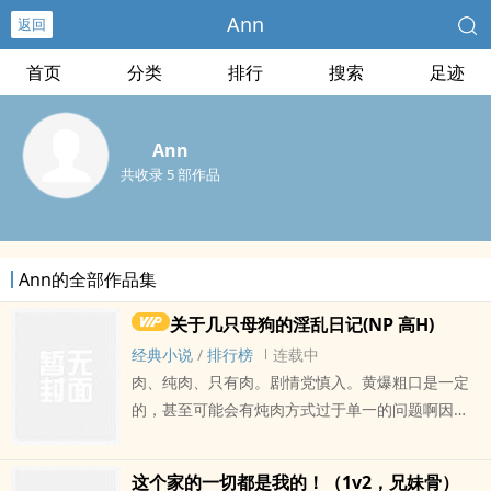
Ann
返回
首页
分类
排行
搜索
足迹
Ann
共收录 5 部作品
Ann的全部作品集
关于几只母狗的淫乱日记(NP 高H)
经典小说
/
排行榜
连载中
肉、纯肉、只有肉。剧情党慎入。黄爆粗口是一定
的，甚至可能会有炖肉方式过于单一的问题啊因为
Ann喜欢肉肉就是这样 (*′▽`*) 哈哈哈哈如果有走啥
剧情一定是一时想不开.. 窝只是想写个小黄文给自
这个家的一切都是我的！（1v2，兄妹骨）