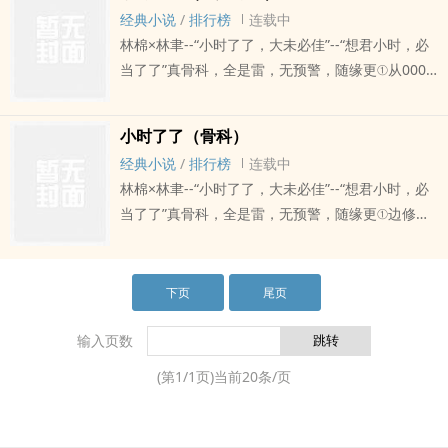
经典小说
/
排行榜
连载中
林棉×林聿--“小时了了，大未必佳”--“想君小时，必
当了了”真骨科，全是雷，无预警，随缘更①从0007
开始正序写，不喜欢倒序的朋友可以从0007开始
看。
小时了了（骨科）
经典小说
/
排行榜
连载中
林棉×林聿--“小时了了，大未必佳”--“想君小时，必
当了了”真骨科，全是雷，无预警，随缘更①边修文
边写②不更新就是没空写③欢迎留言20240926两年
没更新的原因是很忙，恢复工作给我带来的焦虑情
绪比较严重。现在在新的国家生活学习，还是很
下页
尾页
忙，有很多deadline要赶。所以实在不能和大家保
证更新频率。感谢大家的理解。祝大家和我现生平
输入页数
安健康，一切顺利。
(第
1
/
1
页)当前
20
条/页