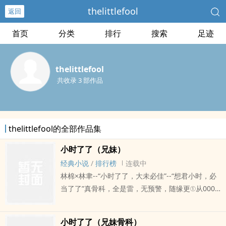
thelittlefool
返回
首页
分类
排行
搜索
足迹
thelittlefool
共收录 3 部作品
thelittlefool的全部作品集
小时了了（兄妹）
经典小说
/
排行榜
连载中
林棉×林聿--“小时了了，大未必佳”--“想君小时，必
当了了”真骨科，全是雷，无预警，随缘更①从0007
开始正序写，不喜欢倒序的朋友可以从0007开始
看。
小时了了（兄妹骨科）