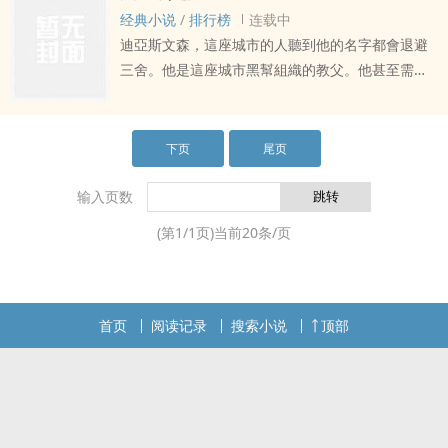
子，用著他們狩妖門的御劍法，將他的劍術給頂了
经典小说
/
排行榜
连载中
回來！？「說！一介妖物為何使我狩妖門劍
迪亞斯文森，這座城市的人聽到他的名字都會退避
法！？」——這便是他與宣兒的初遇。就在幾日過
三舍。他是這座城市黑幫組織的教父。他甚至需要
後，那琉璃鈴響，衛凌嗣以為宣兒遇見了麻煩事，
繼承誰的血脈，也不需要靠誰的關係，僅僅靠著自
便提劍上山。衝入小屋後才發現……「衛公子……可
己那殺人不眨眼、殘暴無情的雙手，白手起家打拼
否介你一用，解小女子燥身……？」靈氣大動、劍氣
天下。在這混亂的城市裡，他就是秩序，是圓桌上
下页
尾页
四飛，靈山聖地不停傳來規律的碰撞聲，以及那琉
最初的開頭，什麼髒活他都做——只要能賺錢。他
璃鈴與呻吟的銷魂聲響。「你說……那是什麼聲
從來不在乎花多少錢，因為他相信金錢就是能力，
输入页数
音？」「一、一定是掌門在鎮妖，對！」「但你不
有能力才有辦法大聲說話。而女人，不過是信手捻
覺得這聲音……有點銷魂？」「胡說！那是幻術、幻
(第
1
/
1
页)当前
20
条/页
來，發洩慾望、繁衍生育的工具。
術！非禮勿聽！」
首页
阅读记录
搜索小说
顶部