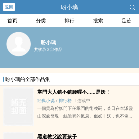
盼小璃
返回
首页
分类
排行
搜索
足迹
盼小璃
共收录 2 部作品
盼小璃的全部作品集
掌門大人鎮不鎮腰喔不……是妖！
经典小说
/
排行榜
连载中
一個貴為狩妖門下任掌門的衛凌嗣，某日在本派靈
山深處發現一絲詭異的氣息。似妖非妖，也不像人
類。他好奇的往深山內移動，刀劍出鞘的當下——
「鏗！」地一聲，竟然是個頭頂著獸耳的嬌小女
黑道教父說要孩子