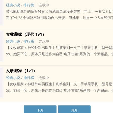
起吃饭。杜历儿拿筷子指指他，再指指自己：“这样，算是约会的噢。”
经典小说
/
排行榜
连载中
眼也不抬，“那你算出轨吗。”再后来杜历儿才明白任性其实有三种形
带点疯批属性的反骨恶女 x 情感疏离清冷高智男（年上）---其实杜
是明知不可而为之。只是她一直不知道——所谓“不可”，到底是谁在说。-
定“任性”这个词能不能用来为自己开脱。但她想，如果一个人在经历
收/珠加更PS.原名《第三种任性》过程非1v1女非C，男C（他C有他
那些事后，仍然选择去招惹林屹，那么这个词大概是用得上的。林屹
这男的很难搞雷点中高的朋友入股不亏，想看什么类型的男配欢迎留
偏好的那些人一样，戴细框眼镜。斯文、沉默，看起来藏了很多秘密
会参考全文严肃手搓。正版仅在PO18，谢绝任何形式的盗版已完结
女收藏家（现代 1v1）
起去吃饭。杜历儿拿筷子先指指他，再指指自己：“这样，算是约会的
家》，点此直达
经典小说
/
排行榜
连载中
那你算出轨吗。”再后来杜历儿才明白任性其实有三种形式。最后一
【女收藏家 x 神经外科男医生】利筝集到一支二手苹果手机，型号是2
为之。只是她一直不知道——所谓“不可”，到底是谁在说。---下一次加更 
5s。她买下它，原本只是想作为自己“电子古董”系列的一个新藏品。
珠珠一周尽量六更，周一不更。晚22:00左右更新过程非1v1，雷点
iCloud相册、备忘录、录音仍在同步更新。这意味着她随时可以通
不亏，甚至请说想看什么类型的男角儿（有好玩的会参考全文严肃手
视原机主的生活。最新上传的照片是二十分钟前拍摄的：一只骨节分
PO18，谢绝任何形式的盗版已完结作品《女收藏家》，点此直达
女收藏家（1v1）
页褶皱的地方，尺骨凸出处有一颗小黑点。她滑动屏幕，更多照片呈
经典小说
/
排行榜
连载中
学会的现场、晚间医院走廊、脑补MRI扫描片、浴室盥洗台上男女交叠的手.
【女收藏家 x 神经外科男医生】利筝集到一支二手苹果手机，型号是2
经外科医生...”她放大那张特写，声音又轻又哑：“他的手一定很稳。”
5s。她买下它，原来只是想作为自己“电子古董”系列的一个新藏品。
有男女主和其他人do的正/侧面描写，慎入！女主有一丢丢病态啦...
iCloud相册、备忘录、录音仍在同步更新。这意味着她随时可以通
晚21:00左右更新目前进度>>>满100珠加更，用珠珠和留言砸我行
视原机主的生活。最新上传的照片是二十分钟前拍摄的：一只骨节分
们爱我）不用打赏我！币留着看书！啵啵！文章都大修啦，更上一层楼
历褶皱的地方，腕骨凸出处有一颗小黑点。她划动屏幕，更多照片呈
下页
尾页
我带来的困扰，今晚先一次性更到第13章，之后周四至周日每天更两