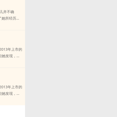
“是吗。”林屹
式。最后一种
历儿并不确
--每300
了她所经历的
C的道理，反正
和她以往盲目
言（有好玩的
。后来他们一
作品《女收藏
噢。”“是吗。
种是明知不可而
013年上市的
>>>?300
但她发现，
中高的朋友入股
过这部手机，窥
搓。正版仅在
明的手压在书
现出来——医
.....“神
013年上市的
排雷：双非c，
但她发现，
周二至周日，每
过这部手机，窥
不行（我知道你
明的手压在病
了！ps.由于
现出来——医
章，直到更到