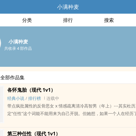
小满种麦
分类
排行
搜索
小满种麦
共收录 4 部作品
的全部作品集
各怀鬼胎（现代 1v1）
经典小说
/
排行榜
连载中
带点疯批属性的反骨恶女 x 情感疏离清冷高智男（年上）---其实杜
定“任性”这个词能不能用来为自己开脱。但她想，如果一个人在经历
那些事后，仍然选择去招惹林屹，那么这个词大概是用得上的。林屹
偏好的那些人一样，戴细框眼镜。斯文、沉默，看起来藏了很多秘密
第三种任性（现代 1v1）