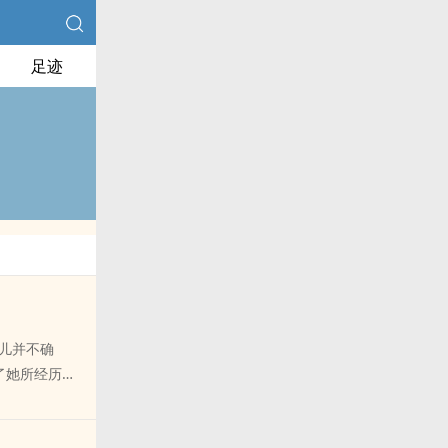
足迹
历儿并不确
了她所经历的
和她以往盲目
。后来他们一