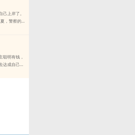
自己上岸了。
夏夏，警察的棍
的儿子，在大学
稍微创新一
识和暗网的见
身心唯一），女
主聪明有钱，
破镜重圆（？）
去达成自己一