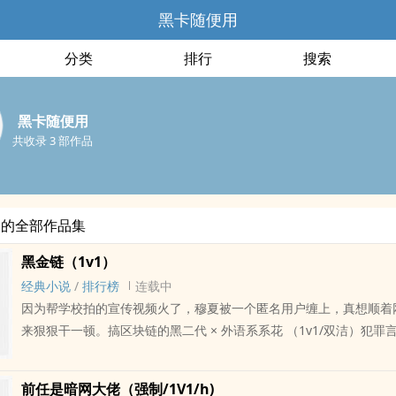
黑卡随便用
分类
排行
搜索
黑卡随便用
共收录 3 部作品
用的全部作品集
黑金链（1v1）
经典小说
/
排行榜
连载中
因为帮学校拍的宣传视频火了，穆夏被一个匿名用户缠上，真想顺着
来狠狠干一顿。搞区块链的黑二代 × 外语系系花 （1v1/双洁）犯罪
是真法外狂徒，犯罪事业线与感情线并行。】涉及暗网、加密货币、
犯罪元素贯穿全书，含不少犯罪剧情，请勿代入现实。??如果大家愿
前任是暗网大佬（强制/1V1/h)