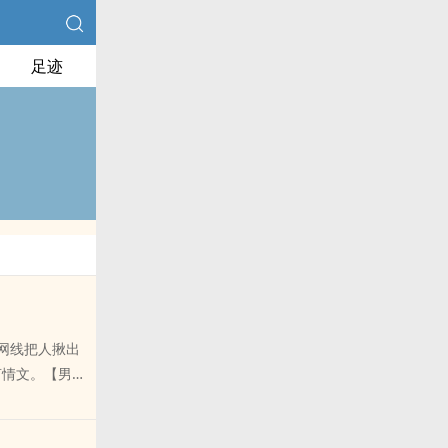
足迹
网线把人揪出
言情文。【男主
洗钱、毒品等
意聊聊剧情、