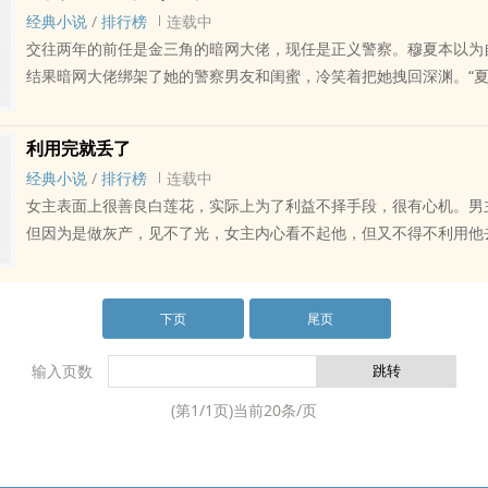
人物或自己的理解，我都会认真看，也会特别开心??
经典小说
/
排行榜
连载中
交往两年的前任是金三角的暗网大佬，现任是正义警察。穆夏本以为
结果暗网大佬绑架了她的警察男友和闺蜜，冷笑着把她拽回深渊。“
子，捅得穿我给你拓开的深度吗？”?前提：1. 男主是前金三角大佬
的专业是CS+数学。和其他金三角文一样，他也会玩枪贩毒，但是他
利用完就丢了
点，会利用加密货币和暗网来扩展事业。小说会涉及到一些IT相关知
经典小说
/
排行榜
连载中
闻，男主是典型的法外狂徒，三观超级不正，切勿当真！2. 男洁（
女主表面上很善良白莲花，实际上为了利益不择手段，很有心机。男
不洁（分手后交往过警察男友且有实操）3. 属性：强制爱/金三角/
但因为是做灰产，见不了光，女主内心看不起他，但又不得不利用他
**大家的收藏和留言是我最大的动力**
些目的。女大男两岁。
下页
尾页
输入页数
(第
1
/
1
页)当前
20
条/页