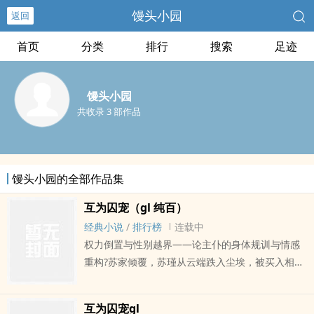
馒头小园
返回
首页
分类
排行
搜索
足迹
馒头小园
共收录 3 部作品
馒头小园的全部作品集
互为囚宠（gl 纯百）
经典小说
/
排行榜
连载中
权力倒置与性别越界——论主仆的身体规训与情感
重构?苏家倾覆，苏瑾从云端跌入尘埃，被买入相
府，成了林家千金枕畔的奴婢。?惩戒与刁难是刻进
骨子里的烙印。?昔日脚踏之上，她是忍气吞声的阶
互为囚宠gl