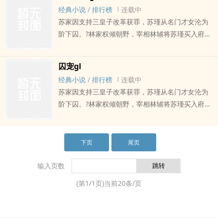
囚。?今日高门之内，她是手握权柄的新贵。?当旧
经典小说
/
排行榜
连载中
案重翻，林家倒台，苏瑾本可千百倍报复，却隔着
苏家因支持三皇子改革获罪，苏瑾从名门才女沦为
铁栏伸出手：“林清韵，我来接你。”?恨是需要理由
阶下囚。?林家权倾朝野，宰相林辅将苏瑾买入府
的，爱却只需要见到你。?那些被恨意遮盖的深夜，
中，赐给女儿做贴身丫鬟。?林清韵给苏瑾立规矩
掖好的被角、擦拭的指尖、唇边悄悄递来的甜，原
——睡脚踏，寅时起，奉茶水温必须分毫不差。她
是荆棘丛中，悄然绽放开出的花。?这一生纠葛，恨
囚宠gl
看着苏瑾被沸水烫伤也不吭声，心想：这人倒是能
来恨去，终究是恨自己爱对方不够。
经典小说
/
排行榜
连载中
忍。?后来，三皇子兵变夺位，林家倒台，苏家平
苏家因支持三皇子改革获罪，苏瑾从名门才女沦为
反。昔日跪在脚踏上的丫鬟，成了新朝新贵；昔日
阶下囚。?林家权倾朝野，宰相林辅将苏瑾买入府
高高在上的千金，沦为阶下囚。?身份逆转，地位互
中，赐给女儿做贴身丫鬟。?林清韵给苏瑾立规矩
换。?所有人都以为苏瑾会千百倍地报复回去。?可
——睡脚踏，寅时起，奉茶水温必须分毫不差。她
她只是站在牢门外，隔着铁栏看着里面那个披头散
看着苏瑾被沸水烫伤也不吭声，心想：这人倒是能
下页
尾页
发的身影，沉默了很久。?“林清韵，我来接你。”?林
忍。?后来，三皇子兵变夺位，林家倒台，苏家平
清韵抬起头，看见她伸进来的那只手——手背上还
反。昔日跪在脚踏上的丫鬟，成了新朝新贵；昔日
输入页数
留着烫出的疤。?她以为她们之间只有仇。可那些深
高高在上的千金，沦为阶下囚。?身份逆转，地位互
夜里偷偷盖好的被角、病榻边擦身的帕子、除夕夜
(第
1
/
1
页)当前
20
条/页
换。?所有人都以为苏瑾会千百倍地报复回去。?可
喂到唇边的点心，早已在两人之间织成了一张无人
她只是站在牢门外，隔着铁栏看着里面那个披头散
能解的网。?仇是真的。可动了心，也是真的。
发的身影，沉默了很久。?“林清韵，我来接你。”?林