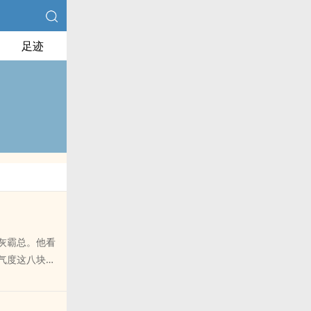
足迹
灰霸总。他看
气度这八块腹
！美人，都是
这是什么特殊