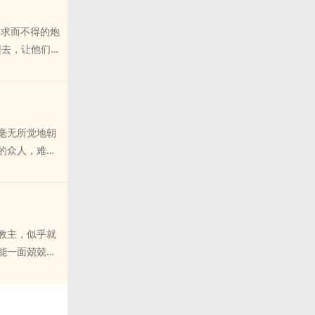
可他一直等啊
到！ 晏池：
们求而不得的炮
，爸爸相信
回去，让他们纠
？？？我他妈
不得碰不得，
锁了门，扯了
 渣渣1：你
爸！ 脑补恋
 渣渣2：你
《快穿之登高
：有几个臭钱
 甜文 穿书
毫无所觉地朝
渣渣们痛哭流
的众人，难得
人笑得纯良且
断的缘分，养
：乖，放着我
西，似乎还不
没关系，你的
：可以埋在土
愉快哦~ 暗
好像也没什么
 强强 穿越
教主，似乎就
年益寿，吸一
能一面兢兢业
！ 高冷强大
功，扔回
要
小可怜？
和微博里的朋
他被自己亲手