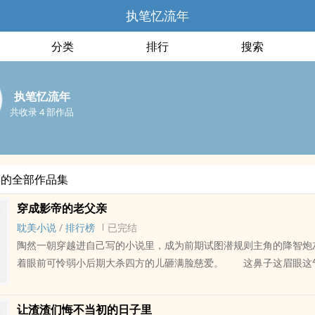
执笔忆流年
分类
排行
搜索
执笔忆流年
共收录 4 部作品
年的全部作品集
穿成影帝的老父亲
耽美小说
/
排行榜
已完结
陶然一朝穿越进自己写的小说里，成为前期试图潜规则主角的降智炮
着眼前可怜弱小后期大杀四方的儿砸满脸慈爱。 这鼻子这眉眼这
肌！我儿砸天下第一帅！ 好人脉，都是他的！好资源，都是他的
他的！ 甚至在片场霸气宣言：谁都别想欺负我儿砸！ 众人：
让渣渣们悔不当初的日子里