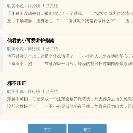
的情趣？ 所有人都以为陶然想潜晏池，连晏池自己都这么以为。
耽美小说
/
排行榜
已完结
等，等到他大红大紫，都成为国际巨星了，却连金主的床单都没摸
千年狐王渡劫失败，被迫绑定了一个系统。 “你将会成为对渣渣
你到底为什么对我这么好？ 陶然满脸慈爱：儿砸，不用不好意思
灰，下场凄惨，虐身虐心。” “所以呢？我需要做什么？” “虐
你，其实哪怕没有我，你也会很牛逼的，爸爸看好你哦！ 晏池：
结，悔恨，痛苦难当！成为他们的朱砂痣白月光，心底的一道疤，说
以为你想潜我，合着你竟然真的把我当儿子养？！ 某人气势汹汹
只要一想起来就痛彻心扉！” “这有何难？” 玉简穿越之前：
领带，对上那张懵逼的脸冷笑道：来，好叫你知道知道，谁才是爸
仙君的小可爱养护指南
算个什么东西?不过是无聊时打发时间的玩意儿，也配提什么真心？
爱苦逼影帝攻*操碎心的老父亲沙雕霸总受 1、推荐基友主攻文：
耽美小说
/
排行榜
已完结
不过是他的替身，现在他回来了，识相的就自己滚出去！ 渣渣3
临下》BY甲子亥 2、双洁，无原型，勿带入 内容标签：娱乐圈
他不过渡了个劫，这是个什么情况？ 小小的人儿坐在他的掌心，
就了不起了吗？还包养，敢作践我，让你一无所有！ 穿越之后，
爽文 各位书友要是觉得《穿成影帝的老父亲》还不错的话请不要忘记向您QQ群和
上举着手：抱！ 玄凝深吸一口气，冷漠的视线扫过周围蠢蠢欲动
涕：对不起！我爱的是你，我真的不能没有你，求你回来吧！ 某
微博里的朋友推荐哦！
温柔地将它抱了起来。 罢了，既然能出现在这，跟他便是有斩不
无辜：你哪位？我们……好像不熟吧？老攻，这里有变态…… 老攻
就养着吧，左右于他无害…… 可是没过多久，他就发现，这小东
来收拾，别碰脏东西。 不爱我是吧？替身是吧？绿我是吧？ 
邪不压正
是人！ 叮——你的小可爱已上线，请查收！ 小可爱养护指南
原谅帽已经送达，请戴稳哦么么哒！还有你的原谅色套餐，祝食用
耽美小说
/
排行榜
已完结
里，捧在手心，含在嘴里…… 咦？好像有什么不对…… 唔……
恋成狂闷骚精分蛇精病攻*怼天怼地武力值爆表狐狸精受 内容标签：
穿越不可怕，可是穿成一个注定会被口诛笔伐，死无葬身之地的魔教
不对…… 朋友，听说过吸人参吗? 吸一口美容养颜，吸一口延
时空 快穿 爽文 各位书友要是觉得《让渣渣们悔不当初的日子里》还不错的话请不
没那么愉快了！ 一不小心穿成他的夜子曦，简直是压力山大，只
口百毒不侵，吸一口提神醒脑，吸一口…… 玄凝拔剑出鞘:尔敢
要忘记向您QQ群和微博里的朋友推荐哦！
业扮坏人，一面小心翼翼做好事。 什么心经？都比不上本尊的魔
仙君攻*软萌痴情小可爱 内容标签： 情有独钟 仙侠修真 重生 甜文 各位书友
去！ 什么美人？还没本尊好看，眼瞎了不成，送回去！ 什么
是觉得《仙君的小可爱养护指南》还不错的话请不要忘记向您QQ群
咳……确实挺可怜的，勉强留着当个仆从吧…… 于是多年以后，当
下页
尾页
友推荐哦！