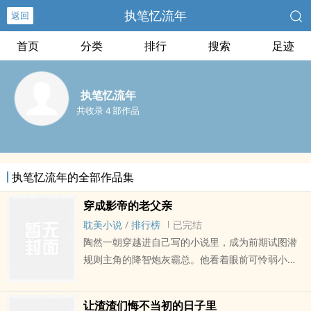
执笔忆流年
返回
首页
分类
排行
搜索
足迹
执笔忆流年
共收录 4 部作品
执笔忆流年的全部作品集
穿成影帝的老父亲
耽美小说
/
排行榜
已完结
陶然一朝穿越进自己写的小说里，成为前期试图潜
规则主角的降智炮灰霸总。他看着眼前可怜弱小后
期大杀四方的儿砸满脸慈爱。 这鼻子这眉眼这
气度这八块腹肌！我儿砸天下第一帅！ 好人
让渣渣们悔不当初的日子里