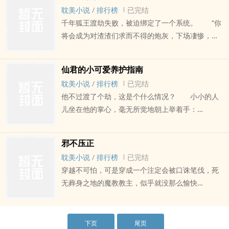
脉，都是他的！好资源，都是他的！美人，都是他
耽美小说
/
排行榜
已完结
的！ 甚至在片场霸气宣言：谁都别想欺负我儿
千年狐王渡劫失败，被迫绑定了一个系统。 “你
砸！ 众人：这是什么特殊的情趣？ 所有人
将会成为对渣渣们求而不得的炮灰，下场凄惨，虐
都以为陶然想潜晏池，连晏池自己都这么以为。可
身虐心。” “所以呢？我需要做什么？” “虐回
他一直等啊等，等到他大红大紫，都成为国际巨星
去，让他们纠结，悔恨，痛苦难当！成为他们的朱
了，却连金主的床单都没摸到！ 晏池：你到底
仙君的小可爱养护指南
砂痣白月光，心底的一道疤，说不得碰不得，只要
为什么对我这么好？ 陶然满脸慈爱：儿砸，不
耽美小说
/
排行榜
已完结
一想起来就痛彻心扉！” “这有何难？” 玉简
用不好意思，爸爸相信你，其实哪怕没有我，你也
他不过渡了个劫，这是个什么情况？ 小小的人
穿越之前： 渣渣1：你算个什么东西?不过是无
会很牛逼的，爸爸看好你哦！ 晏池：？？？我
儿坐在他的掌心，毫无所觉地朝上举着手：
聊时打发时间的玩意儿，也配提什么真心？ 渣
他妈以为你想潜我，合着你竟然真的把我当儿子
抱！ 玄凝深吸一口气，冷漠的视线扫过周围蠢
渣2：你不过是他的替身，现在他回来了，识相的就
养？！ 某人气势汹汹锁了门，扯了领带，对上
蠢欲动的众人，难得温柔地将它抱了起来。 罢
自己滚出去！ 渣渣3：有几个臭钱就了不起了
那张懵逼的脸冷笑道：来，好叫你知道知道，谁才
邪不压正
了，既然能出现在这，跟他便是有斩不断的缘分，
吗？还包养，敢作践我，让你一无所有！ 穿越
是爸爸！ 脑补恋爱苦逼影帝攻*操碎心的老父亲
耽美小说
/
排行榜
已完结
养就养着吧，左右于他无害…… 可是没过多久，
之后，渣渣们痛哭流涕：对不起！我爱的是你，我
沙雕霸总受 1、推荐基友主攻文：《快穿之登高
穿越不可怕，可是穿成一个注定会被口诛笔伐，死
他就发现，这小东西，似乎还不是人！ 叮——
真的不能没有你，求你回来吧！ 某人笑得纯良
临下》BY甲子亥 2、双洁，无原型，勿带
无葬身之地的魔教教主，似乎就没那么愉快
你的小可爱已上线，请查收！ 小可爱养护指
且无辜：你哪位？我们……好像不熟吧？老攻，这里
入 内容标签：娱乐圈 甜文 穿书 爽文 各位书友
了！ 一不小心穿成他的夜子曦，简直是压力山
南：可以埋在土里，捧在手心，含在嘴里……
有变态…… 老攻：乖，放着我来收拾，别碰脏东
要是觉得《穿成影帝的老父亲》还不错的话请不要
大，只能一面兢兢业业扮坏人，一面小心翼翼做好
咦？好像有什么不对…… 唔……好像也没什么不
西。 不爱我是吧？替身是吧？绿我是吧？
忘记向您QQ群和微博里的朋友推荐哦！
事。 什么心经？都比不上本尊的魔功，扔回
下页
尾页
对…… 朋友，听说过吸人参吗? 吸一口美容
没关系，你的原谅帽已经送达，请戴稳哦么么哒！