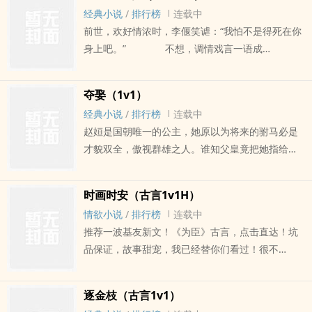
弟远投张家待嫁。谁知，意外撞见府上主母奸情，
经典小说
/
排行榜
连载中
险被未婚夫的弟弟——二表兄灭口。 二表
前世，欢好情浓时，李偃笑谑：“我怕不是得死在你
兄挟命相逼，她迫不得已用清白之躯同他在禅房中
身上吧。” 不想，调情戏言一语成
苟合，以此保全。 一夜交缠，本以为化险
谶。 赵锦宁为了奸夫，将他一簪刺死在床
为夷，不想，他食髓知味，竟一次次胁她暗中偷
笫之间。 一朝重生，李偃决意雪恨，他如
欢，甚至使诡计让大表兄退婚，迫她嫁他。 婚
夺娶（1v1）
上世一样，立军功，献虎符，释兵权，假戏真做娶
后，她得知真相，决意逃离，在大表兄的帮助下隐
经典小说
/
排行榜
连载中
了她。 本意禁她在股掌，细细折磨，以报
形埋名。 岂料，他追上门来，撕烂她的衣裳，
赵姮是国朝唯一的公主，她原以为将来的驸马必是
锥心刺骨之仇。 岂料婚后某日，赵锦宁轻
死死盯着隆起的小腹，恨声问：“谁??肏大了你的肚
才貌双全，傲视群雄之人。谁知父皇竟把她指给了
捂小腹，温声低语：“好似有了……” 李
子？”迫嫁文案2026.1.91v1 sc 双洁。日更，每满
距京千里的藩王次子崔暄——甘宁来的蛮子。? ? 她
偃：“……！！！”逐金枝文案改于2024.4.28男主重
100珠珠加更。完结文《逐金枝》点击直达
对驸马人选极其不满，便扮作试婚女官到他府上，
生，女主慢慢记起前世记忆，破镜重圆，双C。百猪
时画时安（古言1v1H）
誓要罗列出他的十大罪名，好呈到父皇面前名正言
加更。
情欲小说
/
排行榜
连载中
顺地退婚。? ? 可当见面才知，未来驸马竟姿容美，
推荐一波基友新文！《为臣》古言，点击直达！坑
才华溢，世间少有。??? ? 她同他几经交锋，一朝竟
品保证，故事甜宠，我已经替你们看过！很不
交上了床，交颈而眠，做实夫妻之实......? ? 事已至
错！！！她是不幸，也是幸的。见识过世态炎凉，
此，她本欲接受这桩婚事。? ? 不料一日，他同
也遇到了世间温暖。从大家小姐到卑贱丫鬟，她不
胞“兄长”却指着她身边的准驸马怒骂:“崔昭，你李代
逐金枝（古言1v1）
曾放弃活着的希望。她低到烂泥里，烂的不能再烂
桃僵，鸠占鹊巢，简直禽兽不如，枉为人兄!”? ? 赵