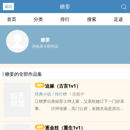
糖姜
返回
首页
分类
排行
搜索
足迹
糖姜
共收录 9 部作品
糖姜的全部作品集
迫嫁（古言1v1）
经典小说
/
排行榜
连载中
江鲤梦出身姑苏士绅人家，父亲给她订下一门好亲
事。 沂州张家，高门公府，未婚夫虽是庶出，
但才貌兼全。且还是姑祖母的孙儿，她的大表
兄。 父亲病逝，母亲早亡，她无亲可依，携幼
逐金枝（重生1v1）