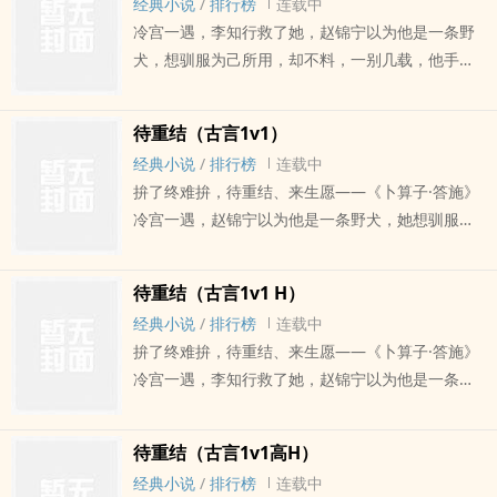
经典小说
/
排行榜
连载中
的时候，他将她托起，爱若珍宝。不对我被卖了，
姮惊骇，原来她试婚的对象不是驸马，而是驸马的
冷宫一遇，李知行救了她，赵锦宁以为他是一条野
我没有家了我娶你，我给你家，留在我身边好不
哥哥?? ? 甚至，自他上京那日，所有种种，皆在他
犬，想驯服为己所用，却不料，一别几载，他手握
好？时画时安文案与2022.4.18微博@超级止咳糖姜
的算计之中!? ? 欺瞒至此，她愤不欲生，这位人兄仍
大权，视她为囊中之物。不惜以十几万大军作为聘
2700珠珠加更~排雷:1v1? sc? 本文慢热，有剧情有
厚颜无耻，穷追不舍:“永崇，我是病弱奸诈的歹人，
礼娶了她。婚后，他对她百般呵护，轻怜重惜，竟
肉，喜欢水到渠成，不是为了H而H。这个一个古早
他是健朗正直的好人，请告诉我，你选谁?”夺娶文
待重结（古言1v1）
然是为了杀她... 帐顶悬刀，迟迟不落，她想这个男
且狗血的故事，还有一个别别扭扭且很狗的男主，
案于2025.3.28SC
经典小说
/
排行榜
连载中
人是真的没救了。逐金枝文案于23.3.271v1? SC? 男
没有文笔！大家谨慎入坑！不过作者可爱，爱你
拚了终难拚，待重结、来生愿——《卜算子·答施》
主重生，破镜重圆。背景架空，勿考究，文案无
们！
冷宫一遇，赵锦宁以为他是一条野犬，她想驯服他
能，写的不好。非传统强取豪夺，男女主非善男信
为己所用，却不想，一别三载，他手握大权，视她
女，人设不完美，不喜欢请点?不喜欢的评论会删。
为囊中之物，拦住她的去路，冷笑着睥睨她：“长公
微博@超级止咳糖姜完结文《时画时安》点击直达
待重结（古言1v1 H）
主殿下深夜私会外男，实在有伤风化……”他说她有
经典小说
/
排行榜
连载中
伤风化，却在马车上掐着她的腰肢，恣情纵欲。待
拚了终难拚，待重结、来生愿——《卜算子·答施》
重结文案于23.3.271v1? SC? 男主重生，破镜重圆。
冷宫一遇，李知行救了她，赵锦宁以为他是一条野
非传统强取豪夺，男女主非善男信女，都挺疯狂。
犬，想驯服为己所用，却不料，一别几载，他手握
背景架空，勿考究，文案无能，不如看看正文～日
大权，视她为囊中之物。不惜以十几万大军作为聘
更，100珠珠加更。微博@超级止咳糖姜完结文《时
待重结（古言1v1高H）
礼娶了她。婚后，他对她百般呵护，轻怜重惜，竟
画时安》点击直达
经典小说
/
排行榜
连载中
然是为了杀她... 帐顶悬刀，迟迟不落，她想这个男