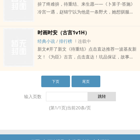
拚了终难拚，待重结、来生愿——《卜算子·答施》
人是真的没救了。待重结文案于23.3.271v1? SC? 男
冷宫一遇，赵锦宁以为他是一条野犬，她想驯服他
主重生，破镜重圆。非传统强取豪夺，男女主非善
为己所用，却不想，一别三载，他手握大权，视她
男信女，都挺疯狂。背景架空，勿考究，文案无
为囊中之物，拦住她的去路，冷笑着睥睨她：“长公
能，不如看看正文～日更，100珠珠加更。微博@超
时画时安（古言1v1H）
主殿下深夜私会外男，实在有伤风化……”他说她有
级止咳糖姜完结文《时画时安》点击直达
经典小说
/
排行榜
连载中
伤风化，却在马车上掐着她的腰肢，恣情纵欲。待
新文#开了新文《待重结》点击直达推荐一波基友新
重结文案于23.3.271v1? SC? 男主重生，破镜重圆。
文！《为臣》古言，点击直达！坑品保证，故事甜
非传统强取豪夺，男女主非善男信女，都挺疯狂。
宠，我已经替你们看过！很不错！！！她是不幸，
背景架空，勿考究，文案无能，不如看看正文～日
也是幸的。见识过世态炎凉，也遇到了世间温暖。
更，100珠珠加更。微博@超级止咳糖姜完结文《时
从大家小姐到卑贱丫鬟，她不曾放弃活着的希望。
下页
尾页
画时安》点击直达
她低到烂泥里，烂的不能再烂的时候，他将她托
起，爱若珍宝。……“不对…我被卖了，我没有家
输入页数
了…”“我娶你，我给你家，留在我身边好不好？”时
(第
1
/
1
页)当前
20
条/页
画时安文案与2022.4.18微博@超级止咳糖姜排
雷:1v1? sc? 本文慢热，有剧情有肉，喜欢水到渠
成，不是为了H而H。这个一个古早且狗血的故事，
还有一个别别扭扭且很狗的男主，没有文笔！大家