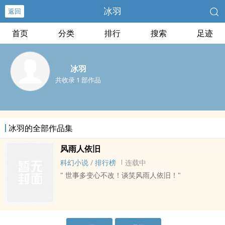
冰羽
返回
首页
分类
排行
搜索
足迹
冰羽
共收录 1 部作品
冰羽的全部作品集
风雨人依旧
科幻小说
/
排行榜
连载中
" 世事多变心不改！谈笑风雨人依旧！"