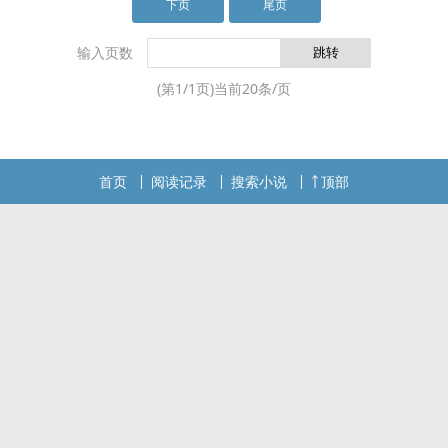
下页
尾页
输入页数
(第
1
/
1
页)当前
20
条/页
首页
阅读记录
搜索小说
顶部