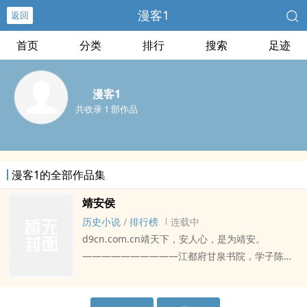
漫客1
返回
首页
分类
排行
搜索
足迹
漫客1
共收录 1 部作品
漫客1的全部作品集
靖安侯
历史小说
/
排行榜
连载中
d9cn.com.cn靖天下，安人心，是为靖安。
——————————江都府甘泉书院，学子陈清
被人殴杀。同窗沈毅莫名蒙冤坐罪，于县衙之中被
衙差棒打至濒死。阴冷的大牢之中，ik258.net年轻