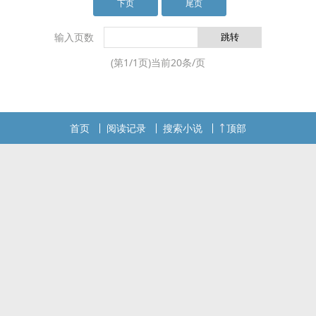
的沈毅含冤而死，另一个陌生的灵魂在他的身体里
下页
尾页
苏醒。两个灵魂融为一体，成为了一个崭新的沈
毅。县衙大牢里，崭新的沈毅睁开眼睛，他还没有
输入页数
来得及开始观望这个时代，就不得不面临身上的天
(第
1
/
1
页)当前
20
条/页
大麻烦。一桩几乎已经板上钉钉的命案。abcwx.cc
首页
阅读记录
搜索小说
顶部