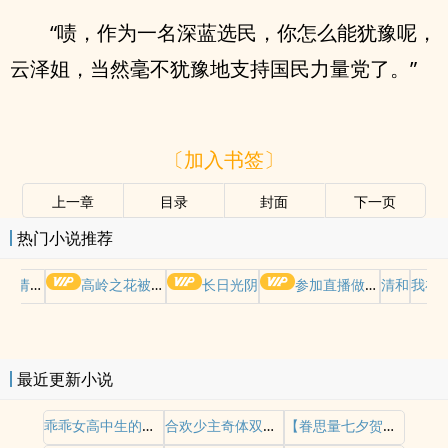
“啧，作为一名深蓝选民，你怎么能犹豫呢，
云泽姐，当然毫不犹豫地支持国民力量党了。”
〔加入书签〕
上一章
目录
封面
下一页
热门小说推荐
哭请摆好
高岭之花被权贵轮了后
长日光阴
参加直播做爱综艺后我火了(NPH)
清和
我在
最近更新小说
乖乖女高中生的蜜穴开发日记
合欢少主奇体双修录
【眷思量七夕贺文】镜花水月