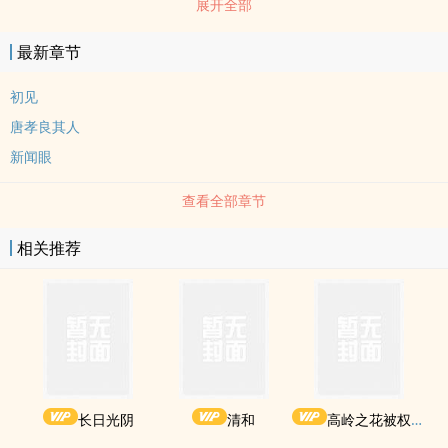
展开全部
选举操盘手，你我都以为是蓄谋已久，你我都是日久生情；你我相爱
相杀，你我都离不开彼此。避雷提醒： 男女双非处； 全员恶人； 剧
最新章节
情为主；女强男强； 半架空，请勿代入任何国家和地区的选举。随缘
更~
初见
唐孝良其人
新闻眼
查看全部章节
相关推荐
长日光阴
清和
高岭之花被权贵轮了后