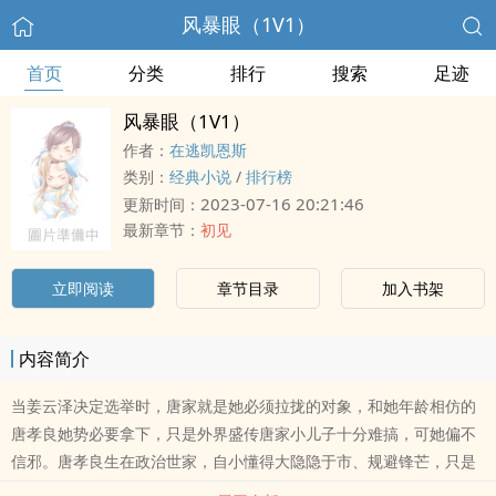
风暴眼（1V1）
首页
分类
排行
搜索
足迹
风暴眼（1V1）
作者：
在逃凯恩斯
类别：
经典小说
/
排行榜
2023-07-16 20:21:46
更新时间：
最新章节：
初见
立即阅读
章节目录
加入书架
内容简介
当姜云泽决定选举时，唐家就是她必须拉拢的对象，和她年龄相仿的
唐孝良她势必要拿下，只是外界盛传唐家小儿子十分难搞，可她偏不
信邪。唐孝良生在政治世家，自小懂得大隐隐于市、规避锋芒，只是
众人诧异唐公子为何在近十年最激烈的选举中频频出手。政治候选人×