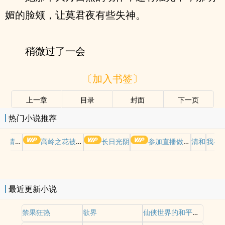
媚的脸颊，让莫君夜有些失神。
稍微过了一会
〔加入书签〕
上一章
目录
封面
下一页
热门小说推荐
哭请摆好
高岭之花被权贵轮了后
长日光阴
参加直播做爱综艺后我火了(NPH)
清和
我在
最近更新小说
禁果狂热
欲界
仙侠世界的和平之梦