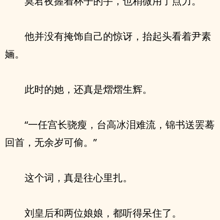
莫君夜握着杯子的手，也稍微用了点力。
他并没有掩饰自己的惊讶，抬起头看着尹素
婳。
此时的她，还真是熠熠生辉。
“一任宫长骁瘦，台高冰泪难流，锦书送罢蓦
回首，无余岁可偷。”
这个词，真是往心里扎。
刘皇后和两位娘娘，都听得呆住了。