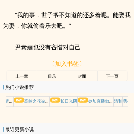
“我的事，世子爷不知道的还多着呢。能娶我
为妻，你就偷着乐去吧。”
尹素婳也没有吝惜对自己
〔加入书签〕
上一章
目录
封面
下一页
热门小说推荐
哭请摆好
高岭之花被权贵轮了后
长日光阴
参加直播做爱综艺后我火了(NPH)
清和
我在
最近更新小说