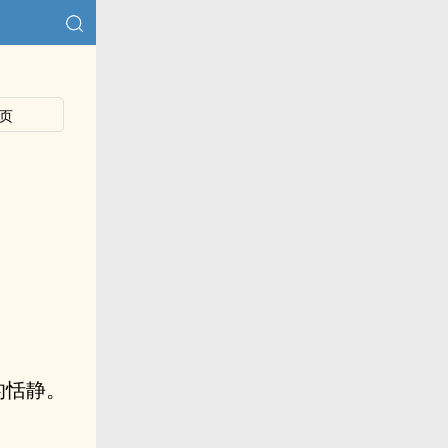
页
的恬静。