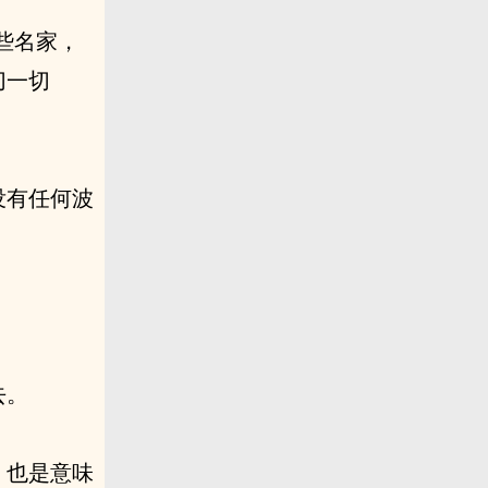
些名家，
切一切
没有任何波
去。
，也是意味