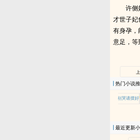
许侧
才世子妃
有身孕，
意足，等
热门小说
老师别哭请摆好
最近更新