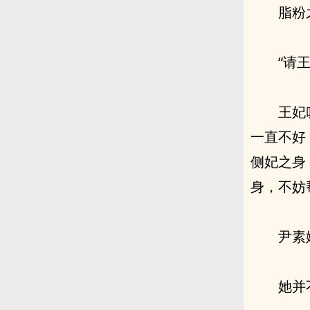
脂粉
“请
王妃
一直不好
侧妃之身
身，不妨
尹素
她并