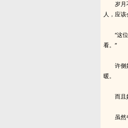
岁月
人，应该
“这
看。”
许侧
暖。
而且
虽然