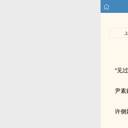
“见
尹素
许侧