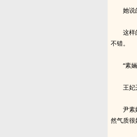
她说
这样
不错。
“素
王妃
尹素
然气质很