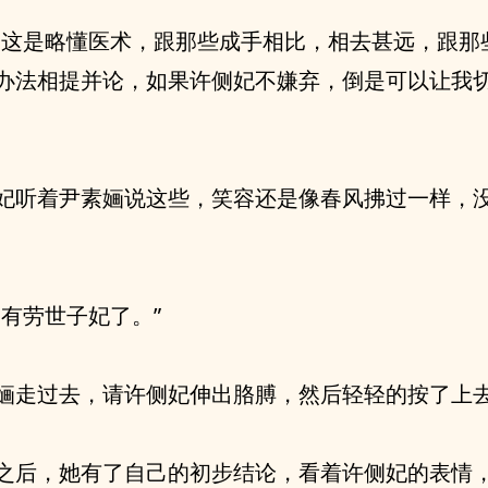
婳这是略懂医术，跟那些成手相比，相去甚远，跟那
办法相提并论，如果许侧妃不嫌弃，倒是可以让我
妃听着尹素婳说这些，笑容还是像春风拂过一样，
便有劳世子妃了。”
婳走过去，请许侧妃伸出胳膊，然后轻轻的按了上
之后，她有了自己的初步结论，看着许侧妃的表情