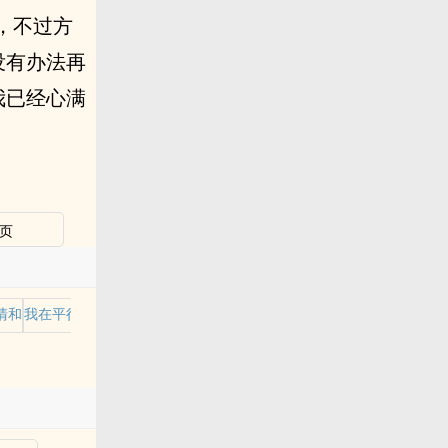
，不过方
没有办法再
我已经心满
页
清和
我在平行世界当王