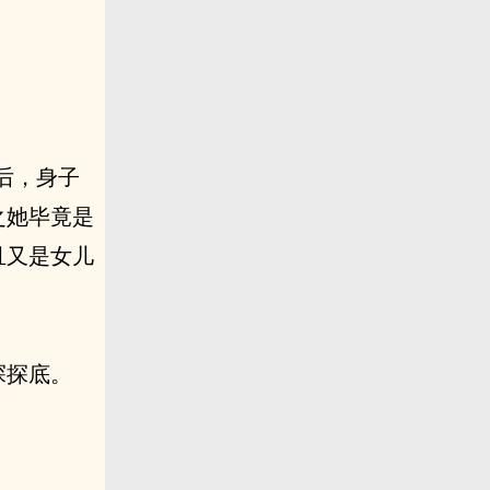
后，身子
之她毕竟是
且又是女儿
探探底。