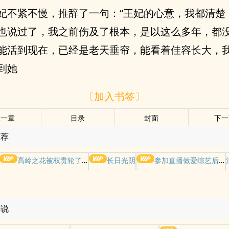
妃不紧不慢，推辞了一句：“王妃的心意，我都清楚
也说过了，我之前伤及了根本，是以这么多年，都
能活到现在，已经是老天垂帘，能看着佳容长大，
到她
〔加入书签〕
上一章
目录
封面
下一
推荐
高岭之花被权贵轮了后
长日光阴
参加直播做爱综艺后我火了(NPH)
小说