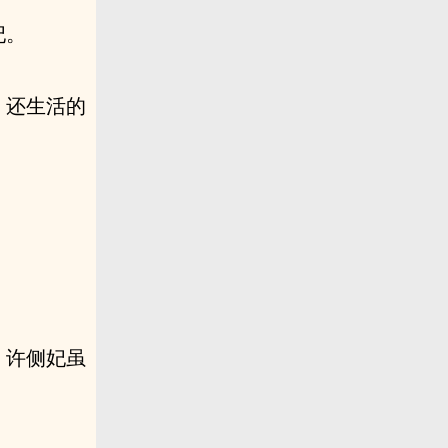
妃。
，还生活的
，许侧妃虽