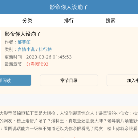
影帝你人设崩了
分类
排行
搜索
影帝你人设崩了
作者：
郁斐笙
类别：
言情小说
/
排行榜
2023-03-26 01:45:53
更新时间：
最新章节：
分卷阅读93
即阅读
章节目录
加入
大影帝傅锦恒私下竟是大烟枪，人设崩裂震惊众人！讲童话的小仙女：抽
的网友：楼上走错片场了？爆料王：真敬业还是耍大牌？老导演片场遭影
：看图说话能力一级棒不知道还以为你亲眼看见了网友：楼上你就亲眼看
他家脑残粉。爆料王：傅锦恒恋情曝光，女方微博指路@讲童话的小仙女