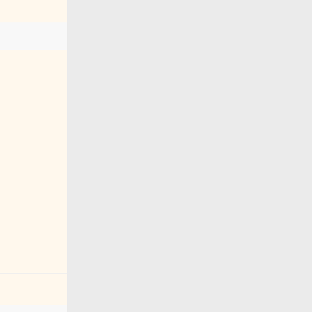
》还不错的话请