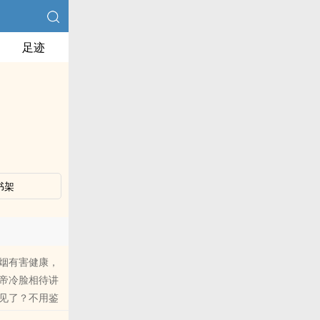
足迹
书架
烟有害健康，
帝冷脸相待讲
见了？不用鉴
粉丝：科科，