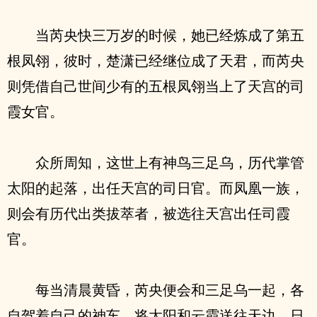
当芮央快三万岁的时候，她已经炼成了第五
根凤翎，彼时，楚潇已经继位成了天君，而芮央
则凭借自己世间少有的五根凤翎当上了天宫的司
霞女官。
众所周知，这世上有神鸟三足乌，历代掌管
太阳的起落，出任天宫的司日官。而凤凰一族，
则会有历代出类拔萃者，被选往天宫出任司霞
官。
每当清晨黄昏，芮央便会和三足乌一起，各
自驾着自己的神车，将太阳和云霞送往天边，日