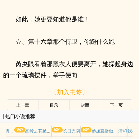
如此，她更要知道他是谁！
☆、第十六章那个侍卫，你跑什么跑
芮央眼看着那黑衣人便要离开，她操起身边
的一个琉璃摆件，举手便向
〔加入书签〕
上一章
目录
封面
下一页
热门小说推荐
哭请摆好
高岭之花被权贵轮了后
长日光阴
参加直播做爱综艺后我火了(NPH)
清和
我在