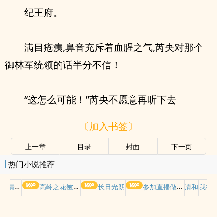
纪王府。
满目疮痍,鼻音充斥着血腥之气,芮央对那个
御林军统领的话半分不信！
“这怎么可能！”芮央不愿意再听下去
〔加入书签〕
上一章
目录
封面
下一页
热门小说推荐
哭请摆好
高岭之花被权贵轮了后
长日光阴
参加直播做爱综艺后我火了(NPH)
清和
我在