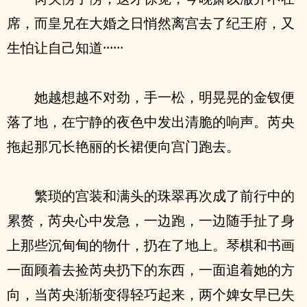
席，而皇兄在大婚之日悄然离宫去了纪王府，又
生怕让自己知道······
她越想越不对劲，手一松，明晃晃的金钗便
落了地，在宁静的夜色中发出清脆的响声。芮央
拖起那冗长艳丽的长裙便向宫门跑去。
繁琐的宫装和满头的珠翠再次成了前行中的
累赘，芮央心中发急，一边跑，一边随手扯了身
上那些沉甸甸的物什，扔在了地上。琴棋和书画
一面顾着去捡芮央扔下的东西，一面追着她的方
向，当芮央渐渐变得轻巧起来，两个婢女早已失