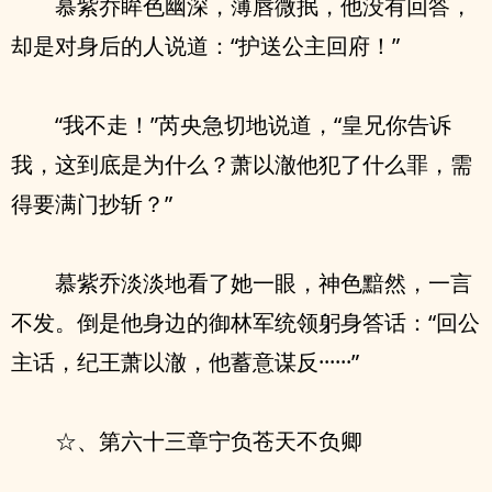
慕紫乔眸色幽深，薄唇微抿，他没有回答，
却是对身后的人说道：“护送公主回府！”
“我不走！”芮央急切地说道，“皇兄你告诉
我，这到底是为什么？萧以澈他犯了什么罪，需
得要满门抄斩？”
慕紫乔淡淡地看了她一眼，神色黯然，一言
不发。倒是他身边的御林军统领躬身答话：“回公
主话，纪王萧以澈，他蓄意谋反······”
☆、第六十三章宁负苍天不负卿