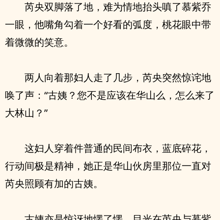
芮央双脚落了地，难为情地抬头嗔了慕紫乔
一眼，他嘴角勾着一个好看的弧度，桃花眼中带
着微微的笑意。
两人向着那妇人走了几步，芮央突然惊诧地
唤了声：“古姨？您不是应该在华山么，怎么来了
大林山？”
这妇人穿着件普通的民间布衣，蓝底碎花，
行动间极是精神，她正是华山伙房里那位一直对
芮央照顾有加的古姨。
古姨亦是惊讶地愣了愣，目光在芮央与慕紫