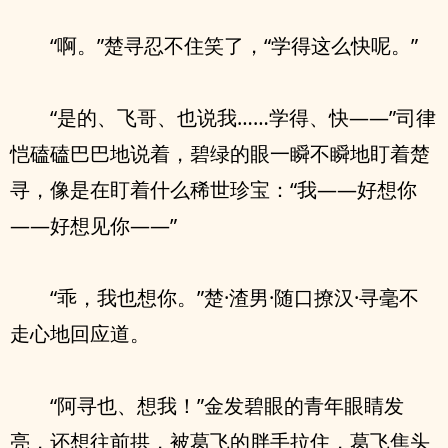
“啊。”楚寻忍不住笑了，“学得这么快呢。”
“是的、飞哥、也说我……学得、快——”司律
恺磕磕巴巴地说着，碧绿的眼一瞬不瞬地盯着楚
寻，像是在盯着什么稀世珍宝：“我——好想你
——好想见你——”
“乖，我也想你。”楚·渣男·随口撩汉·寻毫不
走心地回应道。
“阿寻也、想我！”金发碧眼的青年眼睛发
亮，还想往前拱，被葛飞的胖手拉住，葛飞焦头